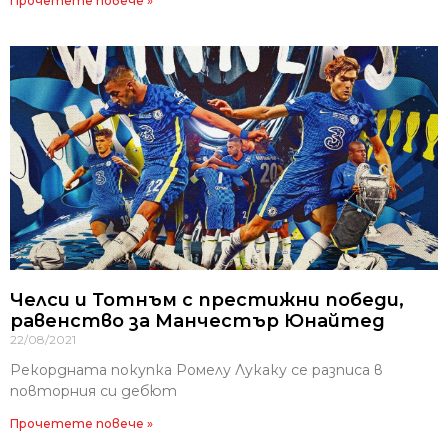
Прочетете повече »
Челси и Тотнъм с престижни победи,
равенство за Манчестър Юнайтед
22/08/2021
Рекордната покупка Ромелу Лукаку се разписа в
повторния си дебют
Прочетете повече »