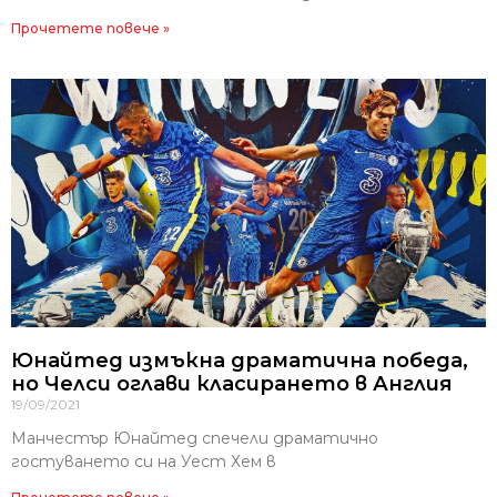
Прочетете повече »
Юнайтед измъкна драматична победа,
но Челси оглави класирането в Англия
19/09/2021
Манчестър Юнайтед спечели драматично
гостуването си на Уест Хем в