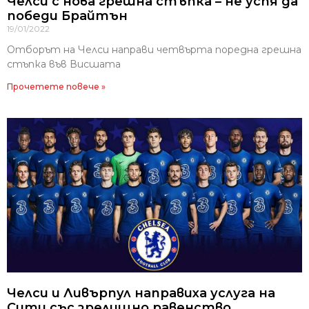
Челси с нова грешна стъпка – не успя да
победи Брайтън
19/01/2022
Отборът на Челси направи четвърта поредна грешна
стъпка във Висшата
Прочетете повече »
Челси и Ливърпул направиха услуга на
Сити със зрелищно равенство