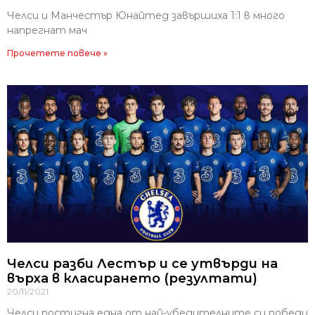
Челси и Манчестър Юнайтед завършиха 1:1 в много
напрегнат мач
Прочетете повече »
Челси разби Лестър и се утвърди на
върха в класирането (резултати)
20/11/2021
Челси постигна една от най-убедителните си победи