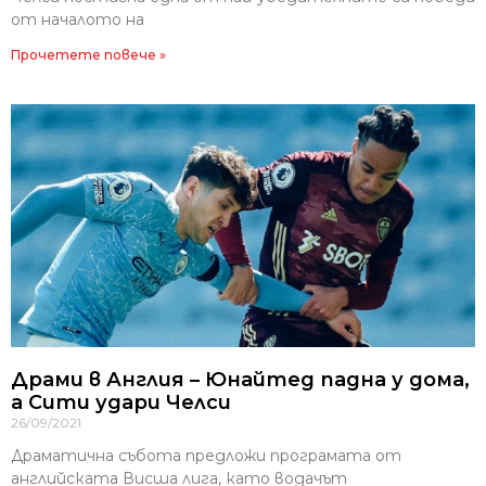
от началото на
Прочетете повече »
Драми в Англия – Юнайтед падна у дома,
а Сити удари Челси
26/09/2021
Драматична събота предложи програмата от
английската Висша лига, като водачът