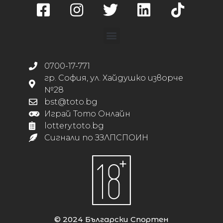
0700-17-771
гр. София, ул. Хайдушко изворче
№28
bst@toto.bg
Играй Тото Онлайн
lottery.toto.bg
Сигнали по ЗЗЛПСПОИН
© 2024 Български Спортен