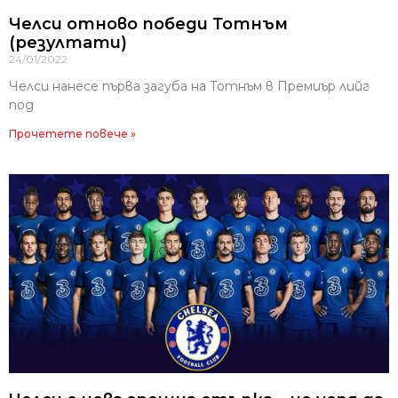
Челси отново победи Тотнъм
(резултати)
24/01/2022
Челси нанесе първа загуба на Тотнъм в Премиър лийг
под
Прочетете повече »