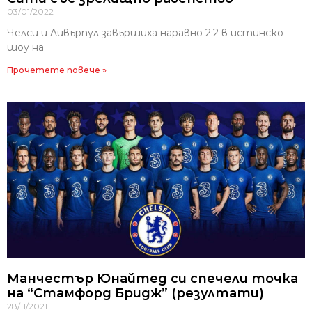
03/01/2022
Челси и Ливърпул завършиха наравно 2:2 в истинско
шоу на
Прочетете повече »
Манчестър Юнайтед си спечели точка
на “Стамфорд Бридж” (резултати)
28/11/2021