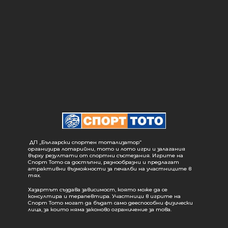
ДП „Български спортен тотализатор“
организира лотарийни, тото и лото игри и залагания
върху резултати от спортни състезания. Игрите на
Спорт Тото са достъпни, разнообразни и предлагат
атрактивни възможности за печалби на участниците в
тях.
Хазартът създава зависимост, която може да се
консултира и терапевтира. Участници в игрите на
Спорт Тото могат да бъдат само дееспособни физически
лица, за които няма законово ограничение за това.