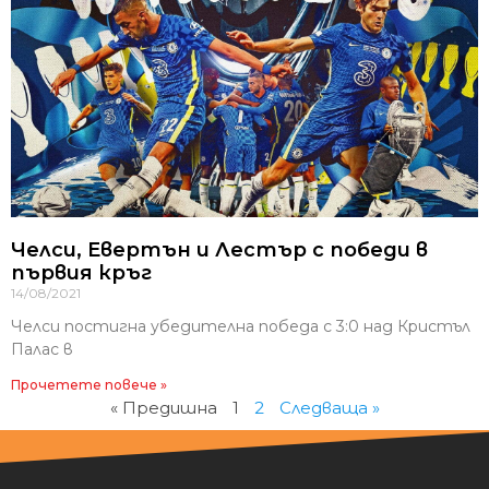
Челси, Евертън и Лестър с победи в
първия кръг
14/08/2021
Челси постигна убедителна победа с 3:0 над Кристъл
Палас в
Прочетете повече »
« Предишна
1
2
Следваща »