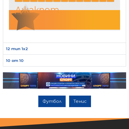
Джакпот
12 тип 1х2
10 от 10
Футбол
Тенис