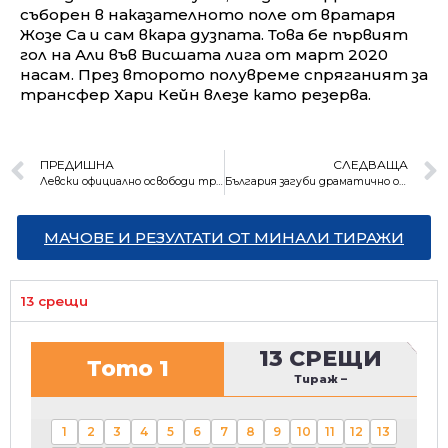
съборен в наказателното поле от вратаря
Жозе Са и сам вкара дузпата. Това бе първият
гол на Али във Висшата лига от март 2020
насам. През второто полувреме спряганият за
трансфер Хари Кейн влезе като резерва.
ПРЕДИШНА
СЛЕДВАЩА
Левски официално освободи треньора Живко Миланов
България загуби драматично от Германия на Евроволей
МАЧОВЕ И РЕЗУЛТАТИ ОТ МИНАЛИ ТИРАЖИ
13 срещи
13 СРЕЩИ
Тото 1
Тираж
–
1
2
3
4
5
6
7
8
9
10
11
12
13