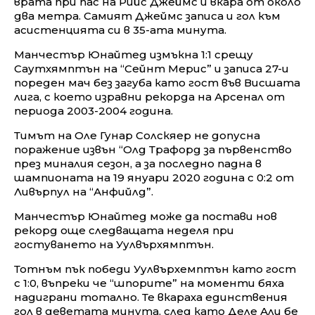
врата при пас на Рийс Джеймс и вкара от около
два метра. Самият Джеймс записа и гол към
асистенцията си в 35-ата минута.
Манчестър Юнайтед измъкна 1:1 срещу
Саутхямптън на “Сейнт Мерис” и записа 27-и
пореден мач без загуба като гост във Висшата
лига, с което изравни рекорда на Арсенал от
периода 2003-2004 година.
Тимът на Оле Гунар Солскяер не допусна
поражение извън “Олд Трафорд за първенство
през миналия сезон, а за последно падна в
шампионата на 19 януари 2020 година с 0:2 от
Ливърпул на “Анфийлд”.
Манчестър Юнайтед може да постави нов
рекорд още следващата неделя при
гостуването на Уулвърхямптън.
Тотнъм пък победи Уулвърхемптън като гост
с 1:0, въпреки че “шпорите” на моменти бяха
надиграни тотално. Те вкараха единствения
гол в деветата минута, след като Деле Али бе