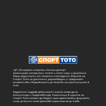
ДП „Български спортен тотализатор“
организира лотарийни, тото и лото игри и залагания
върху резултати от спортни състезания. Игрите на
Спорт Тото са достъпни, разнообразни и предлагат
атрактивни възможности за печалби на участниците в
тях.
Хазартът създава зависимост, която може да се
консултира и терапевтира. Участници в игрите на
Спорт Тото могат да бъдат само дееспособни физически
лица, за които няма законово ограничение за това.