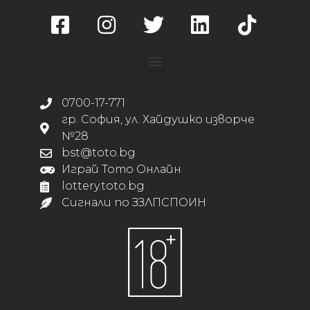
0700-17-771
гр. София, ул. Хайдушко изворче
№28
bst@toto.bg
Играй Тото Онлайн
lottery.toto.bg
Сигнали по ЗЗЛПСПОИН