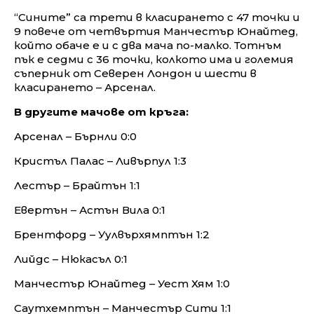
“Сините” са трети в класирането с 47 точки и
9 повече от четвъртия Манчестър Юнайтед,
който обаче е и с два мача по-малко. Тотнъм
пък е седми с 36 точки, колкото има и големия
съперник от Северен Лондон и шести в
класирането – Арсенал.
В другите мачове от кръга:
Арсенал – Бърнли 0:0
Кристъл Палас – Ливърпул 1:3
Лестър – Брайтън 1:1
Евертън – Астън Вила 0:1
Брентфорд – Уулвърхямптън 1:2
Лийдс – Нюкасъл 0:1
Манчестър Юнайтед – Уест Хям 1:0
Саутхемптън – Манчестър Сити 1:1