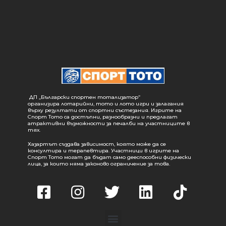
ДП „Български спортен тотализатор“
организира лотарийни, тото и лото игри и залагания
върху резултати от спортни състезания. Игрите на
Спорт Тото са достъпни, разнообразни и предлагат
атрактивни възможности за печалби на участниците в
тях.
Хазартът създава зависимост, която може да се
консултира и терапевтира. Участници в игрите на
Спорт Тото могат да бъдат само дееспособни физически
лица, за които няма законово ограничение за това.