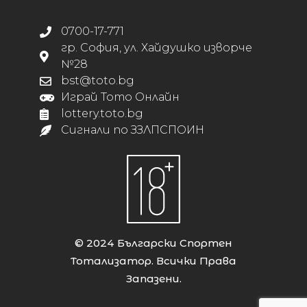
0700-17-771
гр. София, ул. Хайдушко изворче
№28
bst@toto.bg
Играй Тото Онлайн
lottery.toto.bg
Сигнали по ЗЗЛПСПОИН
© 2024 Български Спортен
Тотализатор. Всички Права
Запазени.