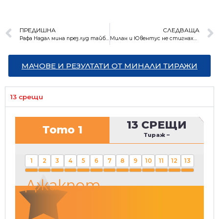
ПРЕДИШНА
СЛЕДВАЩА
Рафа Надал мина през луд тайбрек, но все пак е четвъртфиналист в Австралия
Милан и Ювентус не стигнаха до попадение на “Сан Сиро” (резултати)
МАЧОВЕ И РЕЗУЛТАТИ ОТ МИНАЛИ ТИРАЖИ
13 срещи
13 СРЕЩИ
Тото 1
Тираж
–
1
2
3
4
5
6
7
8
9
10
11
12
13
Джакпот