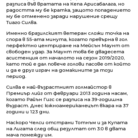
разписа във вратата на Кепа Арисабалага, но
радостта му бе кратка, защото попадението
му бе отменено заради нарушение срещу
Тиаго Силва.
Именно бразилският ветеран сложи точка на
спора в 55-ата минута, когато превърна в гол
перфектно центриране на Мейсън Маунт от
свободен удар. За Маунт това бе двадесета
асистенция от началото на сезон 2019/2020,
като той е дал повече голови пасове от който
и да е друг играч на домакините за този
период.
Силва е най-възрастният голмайстор в
Премиър лийг от февруари 2013 година насам,
когато Райън Гигс се разписа на 39-годишна
възраст. Днес южноамериканецът вкара на 37
години и 123 дни.
Наскоро Челси отстрани Тотнъм и за Купата
на Лигата след общ резултат от 3:0 в двата
мача помежду им.