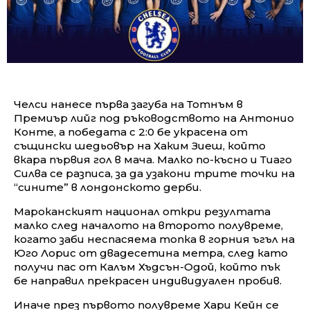
Челси нанесе първа загуба на Тотнъм в
Премиър лийг под ръководството на Антонио
Конте, а победата с 2:0 бе украсена от
същински шедьовър на Хаким Зиеш, който
вкара първия гол в мача. Малко по-късно и Тиаго
Силва се разписа, за да узакони трите точки на
“сините” в лондонското дерби.
Мароканският национал откри резултата
малко след началото на второто полувреме,
когато заби неспасяема топка в горния ъгъл на
Юго Лорис от двадесетина метра, след като
получи пас от Калъм Хъдсън-Одой, който пък
бе направил прекрасен индивидуален пробив.
Иначе през първото полувреме Хари Кейн се