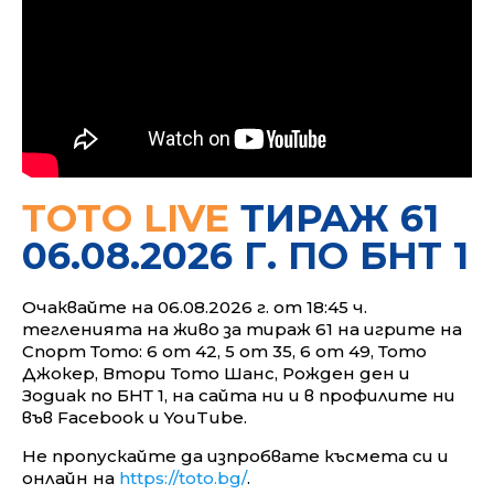
ТОТО LIVE
ТИРАЖ 61
06.08.2026 Г. ПО БНТ 1
Очаквайте на 06.08.2026 г. от
18:45
ч.
тегленията на живо за тираж 61 на игрите на
Спорт Тото: 6 от 42, 5 от 35, 6 от 49, Тото
Джокер, Втори Тото Шанс, Рожден ден и
Зодиак по БНТ 1, на сайта ни и в профилите ни
във Facebook и YouTube
.
Не пропускайте да изпробвате късмета си и
онлайн на
https://toto.bg/
.