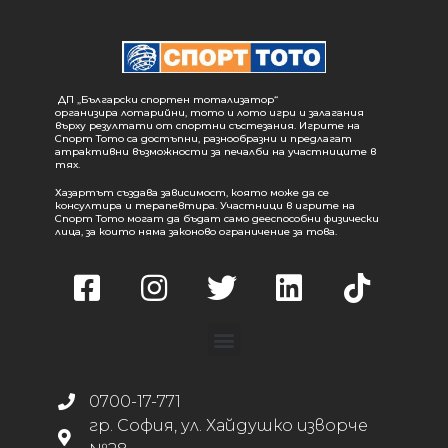
ДП „Български спортен тотализатор“
организира лотарийни, тото и лото игри и залагания
върху резултати от спортни състезания. Игрите на
Спорт Тото са достъпни, разнообразни и предлагат
атрактивни възможности за печалби на участниците в
тях.
Хазартът създава зависимост, която може да се
консултира и терапевтира. Участници в игрите на
Спорт Тото могат да бъдат само дееспособни физически
лица, за които няма законово ограничение за това.
0700-17-771
гр. София, ул. Хайдушко изворче