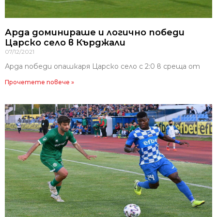
Арда доминираше и логично победи
Царско село в Кърджали
07/12/2021
Арда победи опашкаря Царско село с 2:0 в среща от
Прочетете повече »