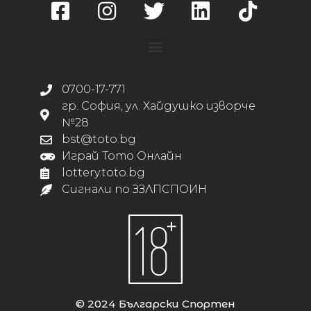
0700-17-771
гр. София, ул. Хайдушко изворче
№28
bst@toto.bg
Играй Тото Онлайн
lottery.toto.bg
Сигнали по ЗЗЛПСПОИН
© 2024 Български Спортен