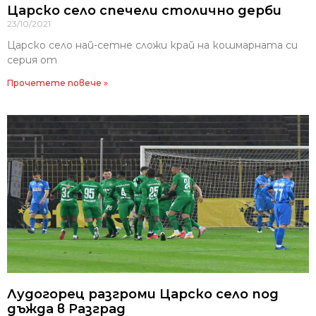
Царско село спечели столично дерби
23/10/2021
Царско село най-сетне сложи край на кошмарната си
серия от
Прочетете повече »
Лудогорец разгроми Царско село под
дъжда в Разград