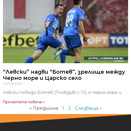
“Левски” надви “Ботев”, зрелище между
Черно море и Царско село
09/05/2021
Левски победи Ботев (Пловдив) с 1:0, а Черно море и
Прочетете повече »
« Предишна
1
2
Следваща »