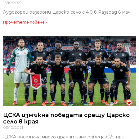
16/10/2021
Лудогорец разгроми Царско село с 4:0 в Разград в мач
Прочетете повече »
ЦСКА измъкна победата срещу Царско
село в края
03/10/2021
ЦСКА постигна много драматична победа с 2:1 при