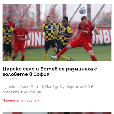
Царско село и Ботев се разминаха с
головете в София
13/05/2021
Царско село и Ботев Пловдив завършиха 0:0 в
атрактивна среща
Прочетете повече »