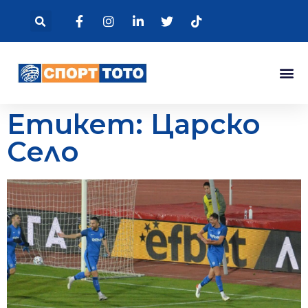
Етикет: Царско
Село