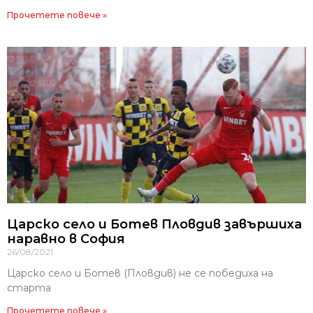
Прочетете повече »
Царско село и Ботев Пловдив завършиха
наравно в София
26/08/2021
Царско село и Ботев (Пловдив) не се победиха на
старта
Прочетете повече »