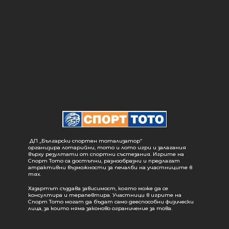
ДП „Български спортен тотализатор“
организира лотарийни, тото и лото игри и залагания
върху резултати от спортни състезания. Игрите на
Спорт Тото са достъпни, разнообразни и предлагат
атрактивни възможности за печалби на участниците в
тях.
Хазартът създава зависимост, която може да се
консултира и терапевтира. Участници в игрите на
Спорт Тото могат да бъдат само дееспособни физически
лица, за които няма законово ограничение за това.