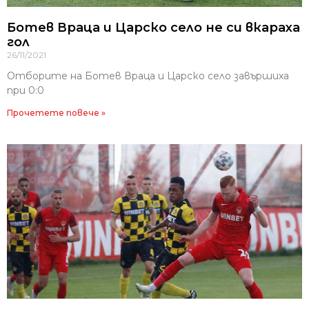
Ботев Враца и Царско село не си вкараха
гол
26/11/2021
Отборите на Ботев Враца и Царско село завършиха
при 0:0
Прочетете повече »