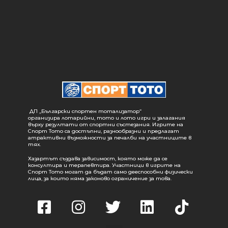
ДП „Български спортен тотализатор“
организира лотарийни, тото и лото игри и залагания
върху резултати от спортни състезания. Игрите на
Спорт Тото са достъпни, разнообразни и предлагат
атрактивни възможности за печалби на участниците в
тях.
Хазартът създава зависимост, която може да се
консултира и терапевтира. Участници в игрите на
Спорт Тото могат да бъдат само дееспособни физически
лица, за които няма законово ограничение за това.