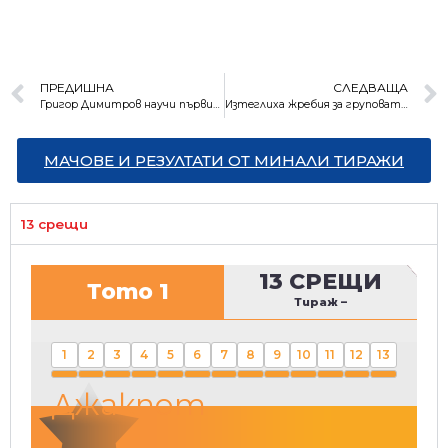
ПРЕДИШНА
СЛЕДВАЩА
Григор Димитров научи първия си съперник на US Open
Изтеглиха жребия за груповата фаза на Шампионска лига
МАЧОВЕ И РЕЗУЛТАТИ ОТ МИНАЛИ ТИРАЖИ
13 срещи
13 СРЕЩИ
Тото 1
Тираж
–
1
2
3
4
5
6
7
8
9
10
11
12
13
Джакпот