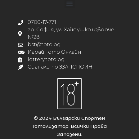
0700-17-771
гр. София, ул. Хайдушко изворче
№28
bst@toto.bg
Играй Тото Онлайн
lottery.toto.bg
Сигнали по ЗЗЛПСПОИН
© 2024 Български Спортен
Тотализатор. Всички Права
Запазени.