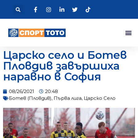
Царско село и Ботев
Пловдив завършиха
наравно в София
08/26/2021
20:48
Ботев (Пловдив)
,
Първа лига
,
Царско Село