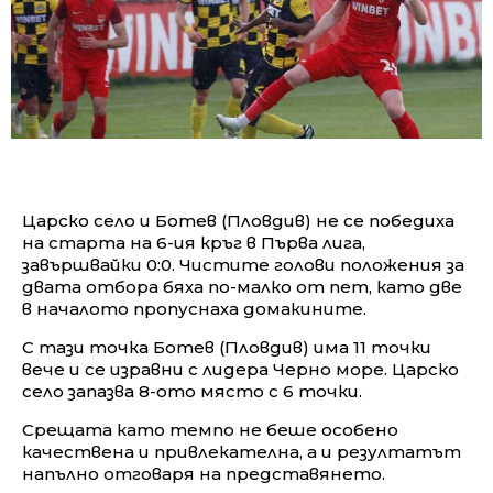
Царско село и Ботев (Пловдив) не се победиха
на старта на 6-ия кръг в Първа лига,
завършвайки 0:0. Чистите голови положения за
двата отбора бяха по-малко от пет, като две
в началото пропуснаха домакините.
С тази точка Ботев (Пловдив) има 11 точки
вече и се изравни с лидера Черно море. Царско
село запазва 8-ото място с 6 точки.
Срещата като темпо не беше особено
качествена и привлекателна, а и резултатът
напълно отговаря на представянето.