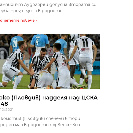
ампионът Лудогорец допусна втората си
губа през сезона в родното
очетете повече »
око (Пловдив) надделя над ЦСКА
948
/10/2021
окомотив (Пловдив) спечели втори
реден мач в родното първенство и