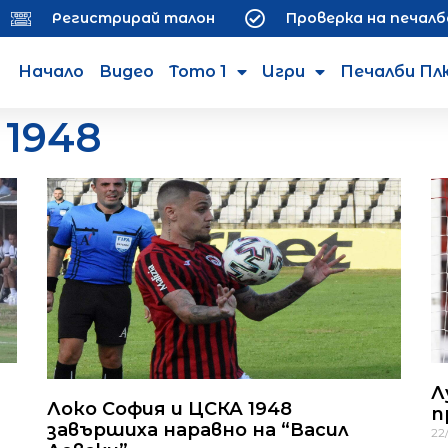
Регистрирай талон
Проверка на печалб
Начало
Видео
Тото 1
Игри
Печалби Пл
1948
Л
Локо София и ЦСКА 1948
п
завършиха наравно на “Васил
22/