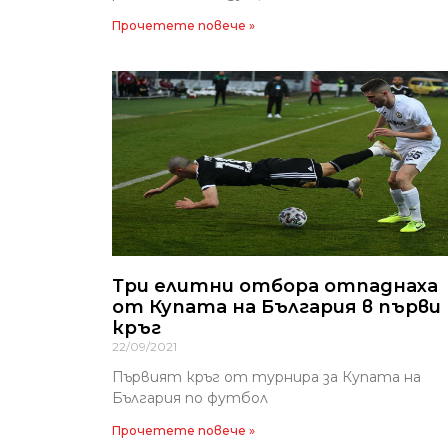
Прочетете повече »
Три елитни отбора отпаднаха
от Купата на България в първи
кръг
22/09/2021
Първият кръг от турнира за Купата на
България по футбол
Прочетете повече »