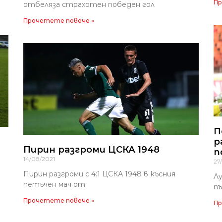
Пр
отбеляза страхотен победен гол
Прочетете повече »
П
р
Пирин разгроми ЦСКА 1948
п
14/08/2021
27
Пирин разгроми с 4:1 ЦСКА 1948 в късния
Лу
петъчен мач от
пъ
Прочетете повече »
Пр