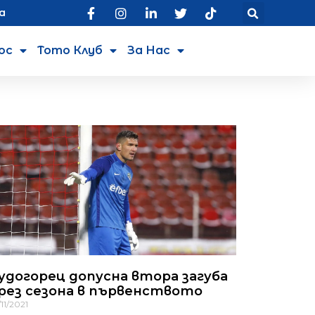
а
юс
Тото Клуб
За Нас
удогорец допусна втора загуба
рез сезона в първенството
11/2021