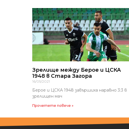
Зрелище между Берое и ЦСКА
1948 в Стара Загора
16/05/2021
Берое и ЦСКА 1948 завършиха наравно 3:3 в
зрелищен мач
Прочетете повече »