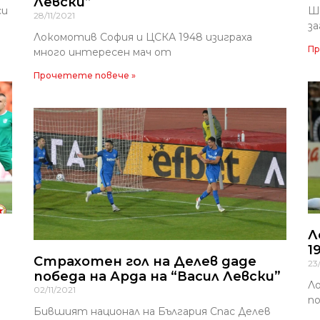
Левски”
си
Ш
28/11/2021
за
Локомотив София и ЦСКА 1948 изиграха
Пр
много интересен мач от
Прочетете повече »
Л
1
Страхотен гол на Делев даде
23
победа на Арда на “Васил Левски”
Л
02/11/2021
по
Бившият национал на България Спас Делев