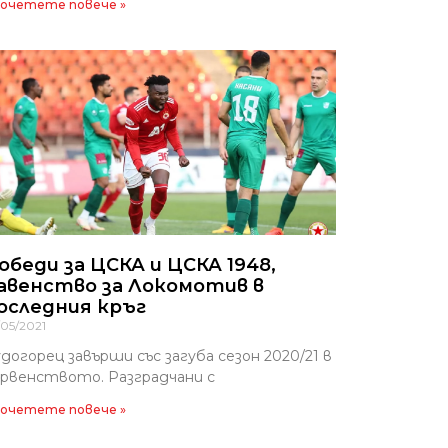
очетете повече »
обеди за ЦСКА и ЦСКА 1948,
авенство за Локомотив в
оследния кръг
/05/2021
догорец завърши със загуба сезон 2020/21 в
рвенството. Разградчани с
очетете повече »