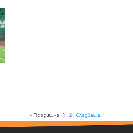
« Предишна
1
2
Следваща »