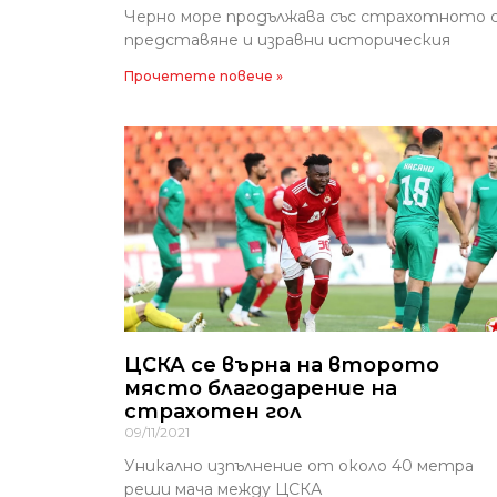
Черно море продължава със страхотното 
представяне и изравни историческия
Прочетете повече »
ЦСКА се върна на второто
място благодарение на
страхотен гол
09/11/2021
Уникално изпълнение от около 40 метра
реши мача между ЦСКА