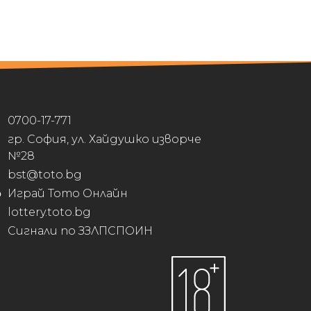
0700-17-771
гр. София, ул. Хайдушко изворче
№28
bst@toto.bg
Играй Тото Онлайн
lottery.toto.bg
Сигнали по ЗЗЛПСПОИН