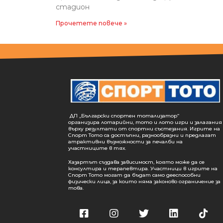
стадион
Прочетете повече »
ДП „Български спортен тотализатор“
организира лотарийни, тото и лото игри и залагания
върху резултати от спортни състезания. Игрите на
Спорт Тото са достъпни, разнообразни и предлагат
атрактивни възможности за печалби на
участниците в тях.
Хазартът създава зависимост, която може да се
консултира и терапевтира. Участници в игрите на
Спорт Тото могат да бъдат само дееспособни
физически лица, за които няма законово ограничение за
това.