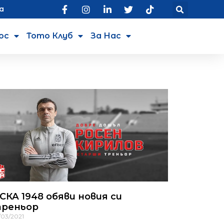
а
юс
Тото Клуб
За Нас
СКА 1948 обяви новия си
реньор
/03/2021