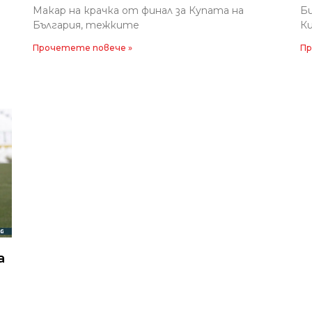
Макар на крачка от финал за Купата на
Би
България, тежките
Ки
Прочетете повече »
Пр
а