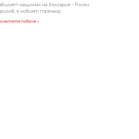
вшият национал на България – Росен
рилов, е новият треньор
очетете повече »