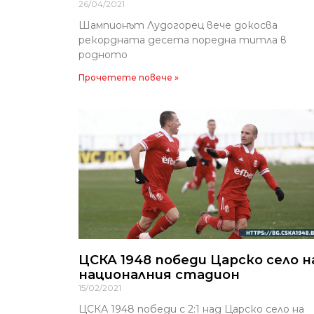
26/04/2021
Шампионът Лудогорец вече докосва
рекордната десета поредна титла в
родното
Прочетете повече »
ЦСКА 1948 победи Царско село н
националния стадион
15/02/2021
ЦСКА 1948 победи с 2:1 над Царско село на