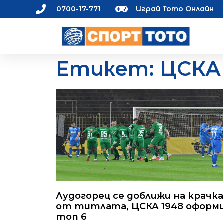
0700-17-771
Играй Тото Онлайн
Етикет: ЦСКА 
Лудогорец се доближи на крачка
от титлата, ЦСКА 1948 оформ
топ 6