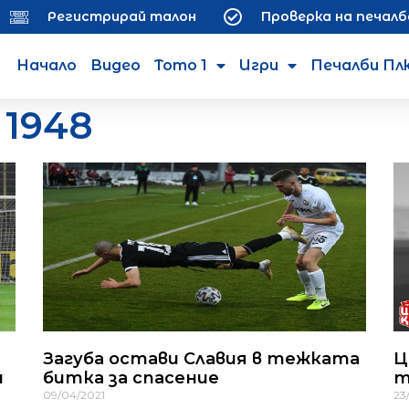
Регистрирай талон
Проверка на печалб
Начало
Видео
Тото 1
Игри
Печалби Пл
1948
Загуба остави Славия в тежката
Ц
и
битка за спасение
т
09/04/2021
23