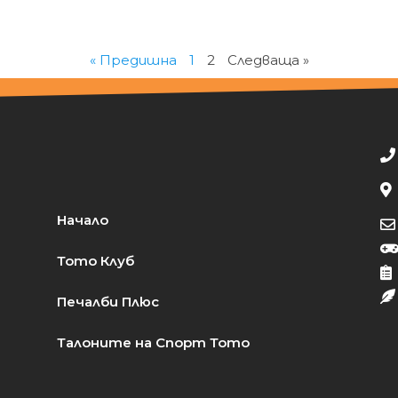
« Предишна
1
2
Следваща »
Начало
Тото Клуб
Печалби Плюс
Талоните на Спорт Тото