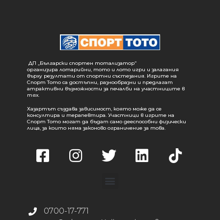
ДП „Български спортен тотализатор“
организира лотарийни, тото и лото игри и залагания
върху резултати от спортни състезания. Игрите на
Спорт Тото са достъпни, разнообразни и предлагат
атрактивни възможности за печалби на участниците в
тях.
Хазартът създава зависимост, която може да се
консултира и терапевтира. Участници в игрите на
Спорт Тото могат да бъдат само дееспособни физически
лица, за които няма законово ограничение за това.
0700-17-771