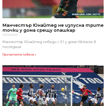
Манчестър Юнайтед не изпусна трите
точки у дома срещу опашкар
22/02/2021
Манчестър Юнайтед победи с 3:1 у дома Нюкасъл в
последния
Прочетете повече »