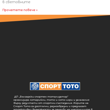
в световните
Прочетете повече »
ДП „Български спортен тотализатор“
организира лотарийни, тото и лото игри и залагания
върху резултати от спортни състезания. Игрите на
Спорт Тото са достъпни, разнообразни и предлагат
атрактивни възможности за печалби на участниците в