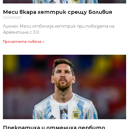
Меси вкара хеттрик срещу Боливия
10/09/2021
Лионел Меси отбеляза хеттрик при победата на
Аржентина с 3:0
Прочетете повече »
Прекратиха и отмениха дербито