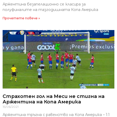
Аржентина безапелационно се класира за
полуфиналите на тазгодишната Копа Америка
Прочетете повече »
Страхотен гол на Меси не стигна на
Аржентина на Копа Америка
15/06/2021
Аржентина тръгна с равенство на Копа Америка – 1:1