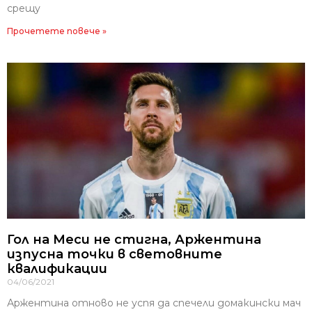
срещу
Прочетете повече »
Гол на Меси не стигна, Аржентина
изпусна точки в световните
квалификации
04/06/2021
Аржентина отново не успя да спечели домакински мач