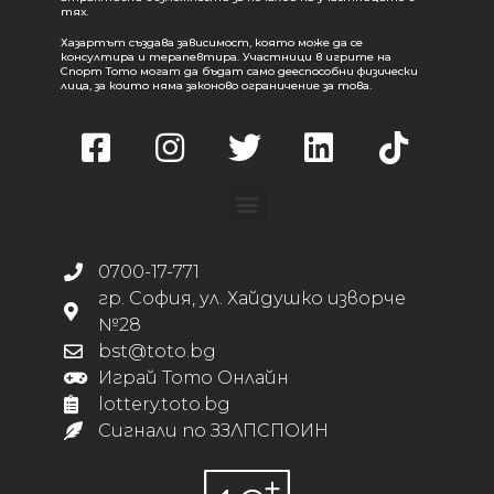
тях.
Хазартът създава зависимост, която може да се
консултира и терапевтира. Участници в игрите на
Спорт Тото могат да бъдат само дееспособни физически
лица, за които няма законово ограничение за това.
0700-17-771
гр. София, ул. Хайдушко изворче
№28
bst@toto.bg
Играй Тото Онлайн
lottery.toto.bg
Сигнали по ЗЗЛПСПОИН