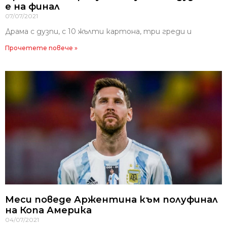
е на финал
07/07/2021
Драма с дузпи, с 10 жълти картона, три греди и
Прочетете повече »
Меси поведе Аржентина към полуфинал
на Копа Америка
04/07/2021