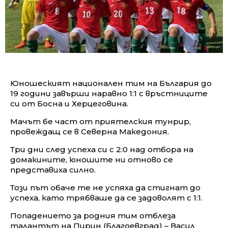
Юношеският национален тим на България до
19 години завърши наравно 1:1 с връстниците
си от Босна и Херцеговина.
Мачът бе част от приятелския тунрир,
провеждащ се в Северна Македония.
Три дни след успеха си с 2:0 над отбора на
домакините, юношите ни отново се
представиха силно.
Този път обаче те не успяха да стигнат до
успеха, като трябваше да се задоволят с 1:1.
Попадението за родния тим отблеза
талантът на Пирин (Благоевград) – Васил