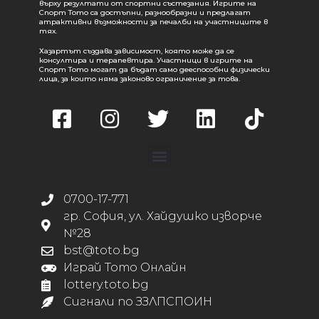
върху резултати от спортни състезания. Игрите на
Спорт Тото са достъпни, разнообразни и предлагат
атрактивни възможности за печалби на участниците в
тях.
Хазартът създава зависимост, която може да се
консултира и терапевтира. Участници в игрите на
Спорт Тото могат да бъдат само дееспособни физически
лица, за които няма законово ограничение за това.
0700-17-771
гр. София, ул. Хайдушко изворче
№28
bst@toto.bg
Играй Тото Онлайн
lottery.toto.bg
Сигнали по ЗЗЛПСПОИН