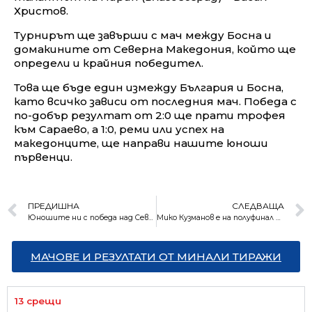
Христов.
Турнирът ще завърши с мач между Босна и
домакините от Северна Македония, който ще
определи и крайния победител.
Това ще бъде един измежду България и Босна,
като всичко зависи от последния мач. Победа с
по-добър резултат от 2:0 ще прати трофея
към Сараево, а 1:0, реми или успех на
македонците, ще направи нашите юноши
първенци.
ПРЕДИШНА
СЛЕДВАЩА
Юношите ни с победа над Северна Македония
Мико Кузманов е на полуфинал в Задар
МАЧОВЕ И РЕЗУЛТАТИ ОТ МИНАЛИ ТИРАЖИ
13 срещи