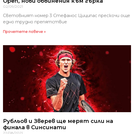
Open, нови обвинения към гърка
02/09/2021
Световният номер 3 Стефанос Циципас прескочи още
едно трудно препятствие
Прочетете повече »
Рубльов и Зверев ще мерят сили на
финала в Синсинати
22/08/2021