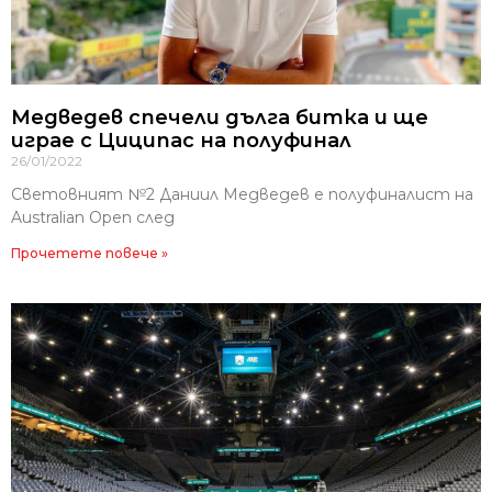
Медведев спечели дълга битка и ще
играе с Циципас на полуфинал
26/01/2022
Световният №2 Даниил Медведев е полуфиналист на
Australian Open след
Прочетете повече »