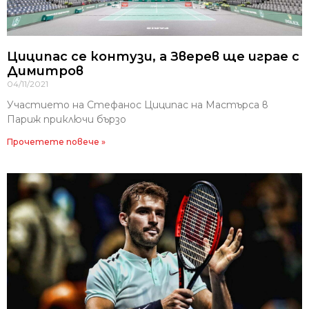
Циципас се контузи, а Зверев ще играе с
Димитров
04/11/2021
Участието на Стефанос Циципас на Мастърса в
Париж приключи бързо
Прочетете повече »