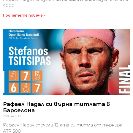
4000
Прочетете повече »
Рафаел Надал си върна титлата в
Барселона
25/04/2021
Рафаел Надал спечели 12-ата си титла от турнира
ATP 500