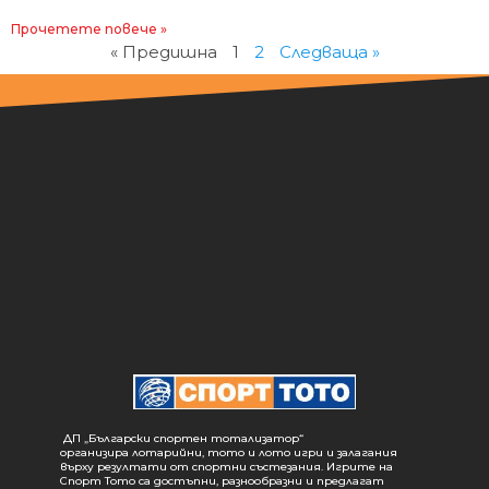
Прочетете повече »
« Предишна
1
2
Следваща »
ДП „Български спортен тотализатор“
организира лотарийни, тото и лото игри и залагания
върху резултати от спортни състезания. Игрите на
Спорт Тото са достъпни, разнообразни и предлагат