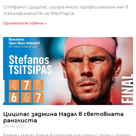
Стефанос Циципас изигра много професионален мач в
осминафиналите на Мастърса
Прочетете повече »
Циципас задмина Надал в световната
ранглиста
09/08/2021
Рафаел Надал влезе в настоящия тенис сезон с почти