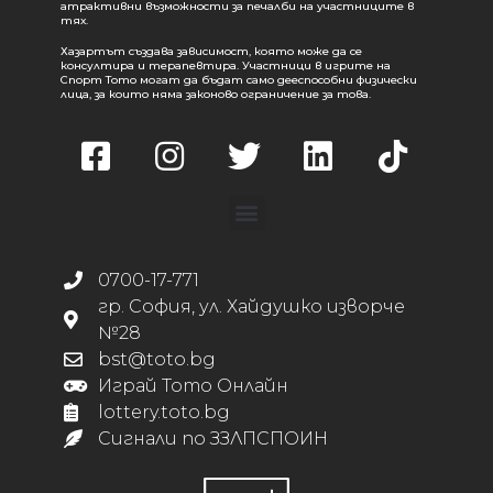
атрактивни възможности за печалби на участниците в
тях.
Хазартът създава зависимост, която може да се
консултира и терапевтира. Участници в игрите на
Спорт Тото могат да бъдат само дееспособни физически
лица, за които няма законово ограничение за това.
0700-17-771
гр. София, ул. Хайдушко изворче
№28
bst@toto.bg
Играй Тото Онлайн
lottery.toto.bg
Сигнали по ЗЗЛПСПОИН