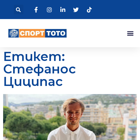
Етикет:
Стефанос
Циципас