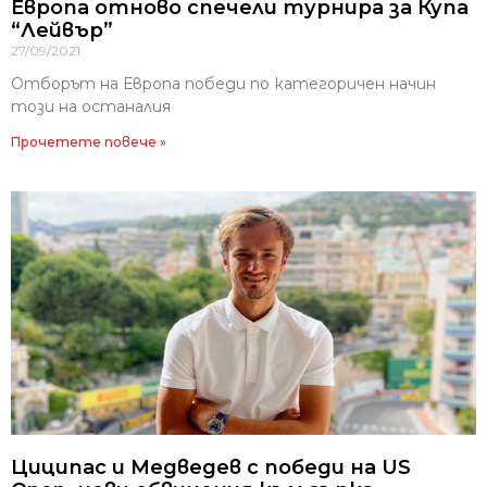
Европа отново спечели турнира за Купа
“Лейвър”
27/09/2021
Отборът на Европа победи по категоричен начин
този на останалия
Прочетете повече »
Циципас и Медведев с победи на US