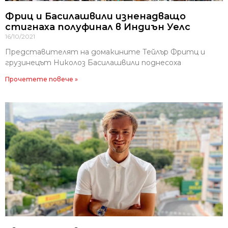
Фриц и Басилашвили изненадващо
стигнаха полуфинал в Индиън Уелс
16/10/2021
Представителят на домакините Тейлър Фритц и
грузинецът Николоз Басилашвили поднесоха
Прочетете повече »