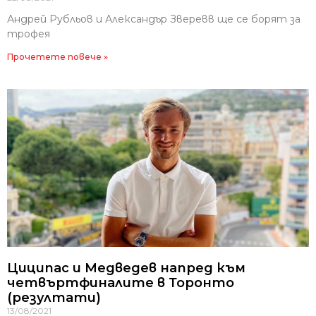
Андрей Рубльов и Александър Зверевв ще се борят за
трофея
Прочетете повече »
Циципас и Медведев напред към
четвъртфиналите в Торонто
(резултати)
13/08/2021