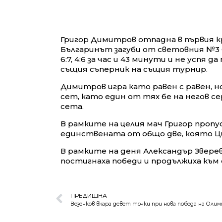
Григор Димитров отпадна в първия кр
Българинът загуби от световния №3 
6:7, 4:6 за час и 43 минути и не усп
същия съперник на същия турнир.
Димитров игра като равен с равен, н
сет, като един от тях бе на негов се
сета.
В рамките на целия мач Григор пропу
единствената от общо две, която Циц
В рамките на деня Александър Зверев
постигнаха победи и продължиха към
ПРЕДИШНА