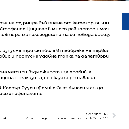
ъг на турнира във Виена от категория 500.
Стефанос Циципас в много равностоен мач –
я да повтори миналогодишната си победа срещу
о изпусна три сетбола в тайбрека на първия
рвис и пропусна удобна топка, за да затвори
сна четири възможности за пробив, а
ипас реализира, се оказаха решаваща.
, Каспър Рууд и Феликс Оже-Алиасим също
 осминафиналите.
СЛЕДВАЩА
Везенков вкара девет точки при нова победа на Олимпиакос в Евролигата
Милан победи Торино и е новият лидер в Серия “А”