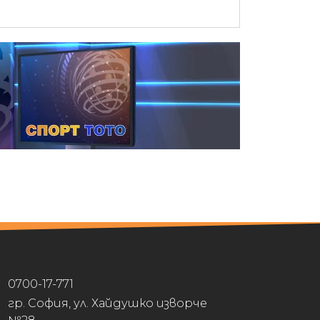
0700-17-771
гр. София, ул. Хайдушко изворче