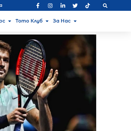
а
юс
Тото Клуб
За Нас