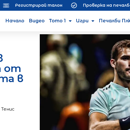
Регистрирай талон
Проверка на печалб
Начало
Видео
Тото 1
Игри
Печалби Пл
в
а от
та в
,
Тенис