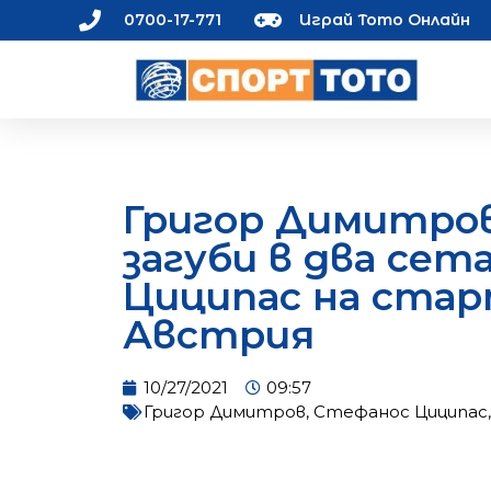
0700-17-771
Играй Тото Онлайн
Григор Димитро
загуби в два сет
Циципас на стар
Австрия
10/27/2021
09:57
Григор Димитров
,
Стефанос Циципас