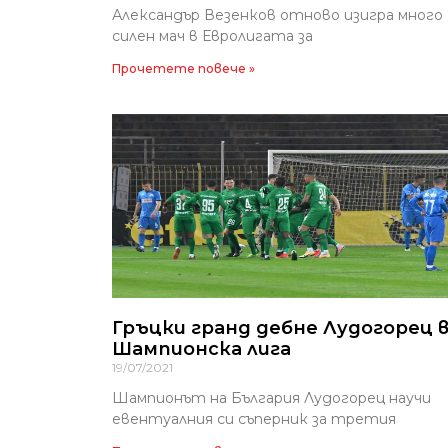
Александър Везенков отново изигра много
силен мач в Евролигата за
Прочетете повече »
Гръцки гранд дебне Лудогорец 
Шампионска лига
19/07/2021
Шампионът на България Лудогорец научи
евентуалния си съперник за третия