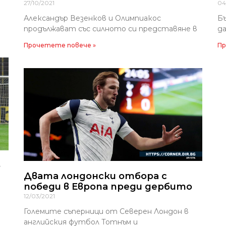
27/10/2021
04
Александър Везенков и Олимпиакос
Б
продължават със силното си представяне в
да
Прочетете повече »
Пр
в
Двата лондонски отбора с
победи в Европа преди дербито
12/03/2021
Големите съперници от Северен Лондон в
английския футбол Тотнъм и