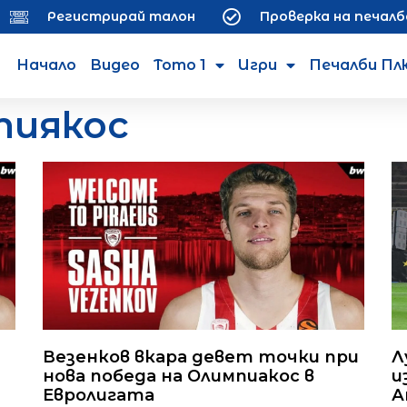
Регистрирай талон
Проверка на печалб
Начало
Видео
Тото 1
Игри
Печалби Пл
пиякос
Везенков вкара девет точки при
Л
нова победа на Олимпиакос в
и
Евролигата
А