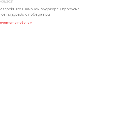
/08/2021
ългарският шампион Лудогорец пропусна
 се поздрави с победа при
очетете повече »