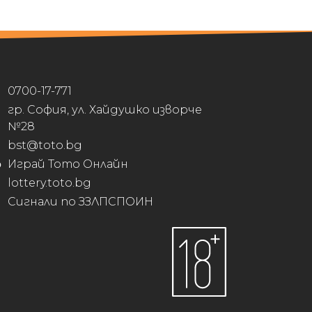
0700-17-771
гр. София, ул. Хайдушко изворче
№28
bst@toto.bg
Играй Тото Онлайн
lottery.toto.bg
Сигнали по ЗЗЛПСПОИН