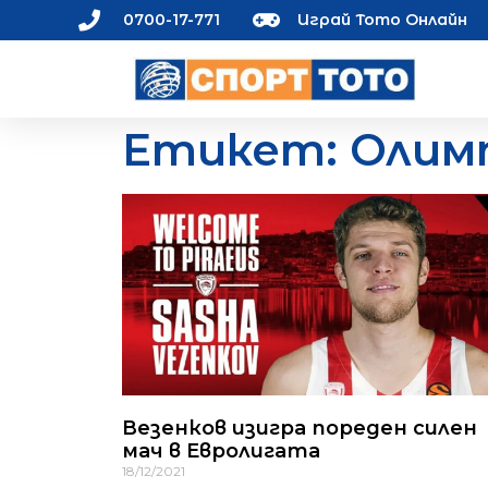
0700-17-771
Играй Тото Онлайн
Етикет: Олим
Везенков изигра пореден силен
мач в Евролигата
18/12/2021