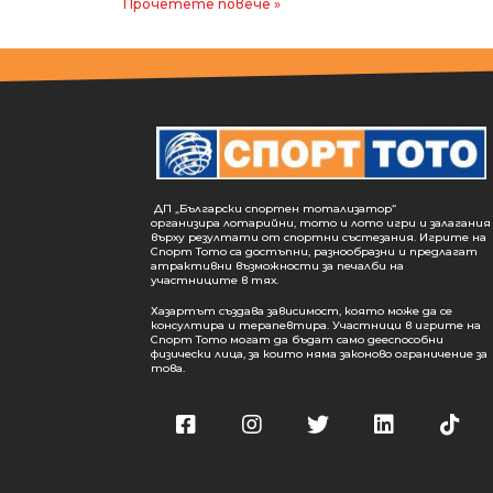
Прочетете повече »
ДП „Български спортен тотализатор“
организира лотарийни, тото и лото игри и залагания
върху резултати от спортни състезания. Игрите на
Спорт Тото са достъпни, разнообразни и предлагат
атрактивни възможности за печалби на
участниците в тях.
Хазартът създава зависимост, която може да се
консултира и терапевтира. Участници в игрите на
Спорт Тото могат да бъдат само дееспособни
физически лица, за които няма законово ограничение за
това.