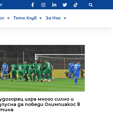
а
юс
Тото Клуб
За Нас
удогорец игра много силно и
зпусна да победи Олимпиакос в
тина