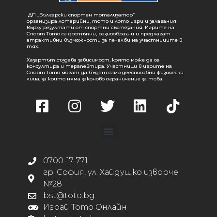
ДП „Български спортен тотализатор“
организира лотарийни, тото и лото игри и залагания
върху резултати от спортни състезания. Игрите на
Спорт Тото са достъпни, разнообразни и предлагат
атрактивни възможности за печалби на участниците в
тях.
Хазартът създава зависимост, която може да се
консултира и терапевтира. Участници в игрите на
Спорт Тото могат да бъдат само дееспособни физически
лица, за които няма законово ограничение за това.
0700-17-771
гр. София, ул. Хайдушко изворче
№28
bst@toto.bg
Играй Тото Онлайн