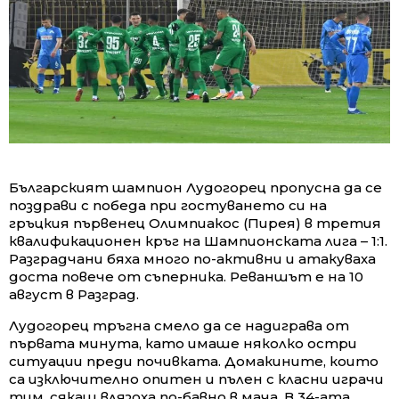
Българският шампион Лудогорец пропусна да се
поздрави с победа при гостуването си на
гръцкия първенец Олимпиакос (Пирея) в третия
квалификационен кръг на Шампионската лига – 1:1.
Разградчани бяха много по-активни и атакуваха
доста повече от съперника. Реваншът е на 10
август в Разград.
Лудогорец тръгна смело да се надиграва от
първата минута, като имаше няколко остри
ситуации преди почивката. Домакините, които
са изключително опитен и пълен с класни играчи
тим, сякаш влязоха по-бавно в мача. В 34-ата