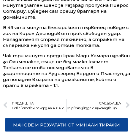
минута златен шанс за Разград пропусна Пиерос
Сотириу, изведен сам срещу вратаря на
домакините.
В 49-ата минута българският първенец поведе с
гол на Кирил Десподов от пряк свободен удар.
Нападателят стреля технично, а стражът на
съперника не успя да отбие топката.
Чак три минути преди края Мади Камара изравни
за Олимпиакос, също не без малко късмет.
Топката се отби последователно в
защитниците на Лудогорец Вердон и Пластун, за
да попадне в играча на домакините, който я
прати в мрежата – 1:1.
ПРЕДИШНА
СЛЕДВАЩА
Нов световен рекорд на 400 м с препятствия на Олимпиадата
Цървена звезда с изненадващо реми в Шампионската лига (Резултати)
МАЧОВЕ И РЕЗУЛТАТИ ОТ МИНАЛИ ТИРАЖИ