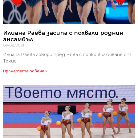
Илиана Раева засипа с похвали родния
ансамбъл
09/08/2021
Илиана Раева говори пред Нова с пряко включване от
Токио
Прочетете повече »