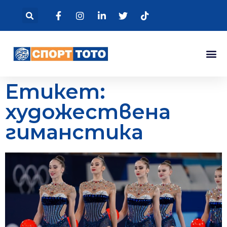
Етикет:
художествена
гиманстика