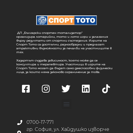
ДП „Български спортен тотализатор“
организира лотарийни, тото и лото игри и залагания
върху резултати от спортни състезания. Игрите на
Спорт Тото са достъпни, разнообразни и предлагат
атрактивни възможности за печалби на участниците в
тях.
Хазартът създава зависимост, която може да се
консултира и терапевтира. Участници в игрите на
Спорт Тото могат да бъдат само дееспособни физически
лица, за които няма законово ограничение за това.
0700-17-771
гр. София, ул. Хайдушко изворче