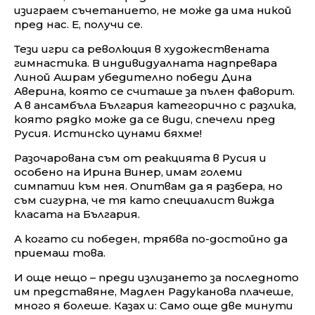
изиграем съчетанието, не може да има никой
пред нас. Е, получи се.
Тези игри са революция в художествената
гимнастика. В индивидуалната надпревара
Линой Ашрам убедително победи Дина
Аверина, която се считаше за пълен фаворит.
А в ансамбъла България категорично с разлика,
която рядко може да се види, спечели пред
Русия. Истинско цунами бяхме!
Разочарована съм от реакцията в Русия и
особено на Ирина Винер, имам големи
симпатии към нея. Опитвам да я разбера, но
съм сигурна, че тя като специалист вижда
класата на България.
А когато си победен, трябва по-достойно да
приемаш това.
И още нещо – преди излизането за последното
им представяне, Мадлен Радуканова плачеше,
много я болеше. Казах и: Само още две минути