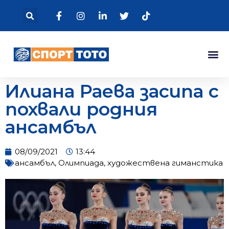
Илиана Раева засипа с
похвали родния
ансамбъл
08/09/2021
13:44
ансамбъл
,
Олимпиада
,
художествена гиманстика