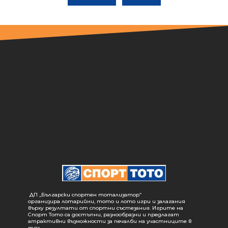
ДП „Български спортен тотализатор“
организира лотарийни, тото и лото игри и залагания
върху резултати от спортни състезания. Игрите на
Спорт Тото са достъпни, разнообразни и предлагат
атрактивни възможности за печалби на участниците в
тях.