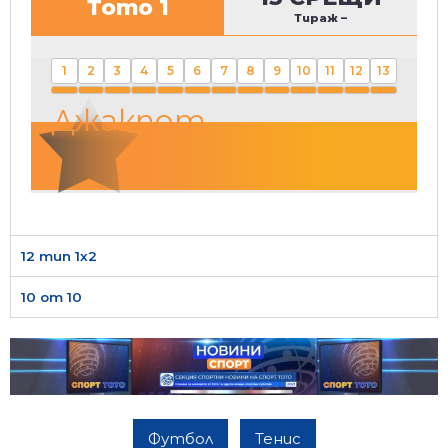
Тото 1
Тираж
–
1
2
3
4
5
6
7
8
9
10
11
12
13
Джакпот
12 тип 1х2
10 от 10
Футбол
Тенис