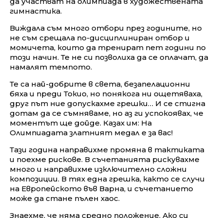
да участват на олимпиада в художествената
гимнастика.
Виждала съм много отбори през годините, но
не съм срещала по-дисциплиниран отбор и
момичета, които да тренират пет години по
този начин. Те не си позволиха да се оплачат, да
намалят темпото.
Те са най-добрите в света, безапелационни
бяха и преди Токио, но понякога ни ощетяваха,
друг път ние допускахме грешки… И се стигна
дотам да се съмняваме, но аз ги успокоявах, че
моментът ще дойде. Казах им: На
Олимпиадата златният медал е за вас!
Тази година направихме промяна в тактиката
и поехме рискове. В съчетанията рискувахме
много и направихме изключително сложни
композиции. В тях една грешка, както се случи
на Европейското във Варна, и съчетанието
може да стане пълен хаос.
Знаехме, че няма средно положение. Ако си