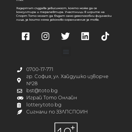
Хазартът създава зависимост, която може да се
консултира и терапевтира. Участници в игрите на
Спорт Тото могат да бъдат само дееспособни физически
лица, за които няма законово ограничение за това.
0700-17-771
гр. София, ул. Хайдушко изворче
№28
bst@toto.bg
Играй Тото Онлайн
lottery.toto.bg
Сигнали по ЗЗЛПСПОИН