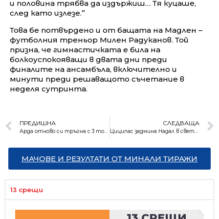
и половина трябва да издържиш… Тя куцаше,
след като излезе.”
Това бе потвърдено и от бащата на Мадлен –
футболния треньор Милен Радуканов. Той
призна, че гимнастичката е била на
болкоуспокояващи в двата дни преди
финалите на ансамбъла, включително и
минути преди решаващото съчетание в
неделя сутринта.
ПРЕДИШНА
СЛЕДВАЩА
Арда отново си тръгна с 3 точки от “Герена”
Циципас задмина Надал в световната ранглиста
МАЧОВЕ И РЕЗУЛТАТИ ОТ МИНАЛИ ТИРАЖИ
13 срещи
13 СРЕЩИ