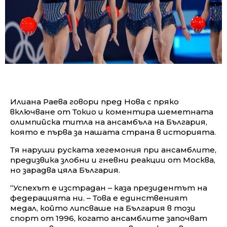
Илиана Раева говори пред Нова с пряко
включване от Токио и коментира шеметната
олимпийска титла на ансамбъла на България,
която е първа за нашата страна в историята.
Тя наруши руската хегемония при ансамблите,
предизвика злобни и гневни реакции от Москва,
но зарадва цяла България.
“Успехът е изстрадан – каза президентът на
федерацията ни. – Това е единственият
медал, който липсваше на България в този
спорт от 1996, когато ансамблите започват