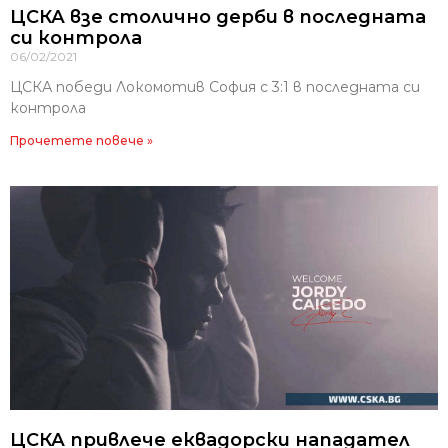
ЦСКА взе столично дерби в последната
си контрола
06/02/2021
ЦСКА победи Локомотив София с 3:1 в последната си
контрола
Прочетете повече »
ЦСКА привлече еквадорски нападател