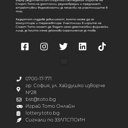
върху резултати от спортни състезания. Игрите на
Спорт Тото са достъпни, разнообразни и предлагат
атрактивни възможности за печалби на участниците в
тях.
Хазартът създава зависимост, която може да се
консултира и терапевтира. Участници в игрите на
Спорт Тото могат да бъдат само дееспособни физически
лица, за които няма законово ограничение за това.
0700-17-771
гр. София, ул. Хайдушко изворче
№28
bst@toto.bg
Играй Тото Онлайн
lottery.toto.bg
Сигнали по ЗЗЛПСПОИН