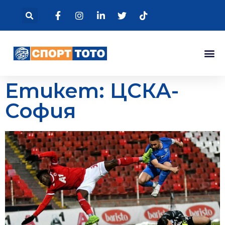
Етикет: ЦСКА-
София