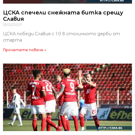
ЦСКА спечели снежната битка срещу
Славия
13/02/2021
ЦСКА победи Славия с 1:0 в столичното дерби от
старта
Прочетете повече »