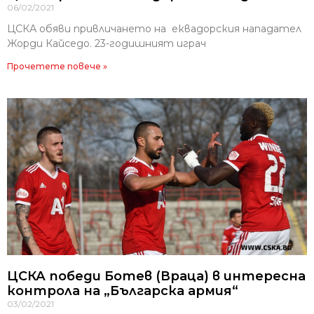
06/02/2021
ЦСКА обяви привличането на еквадорския нападател
Жорди Кайседо. 23-годишният играч
Прочетете повече »
ЦСКА победи Ботев (Враца) в интересна
контрола на „Българска армия“
03/02/2021