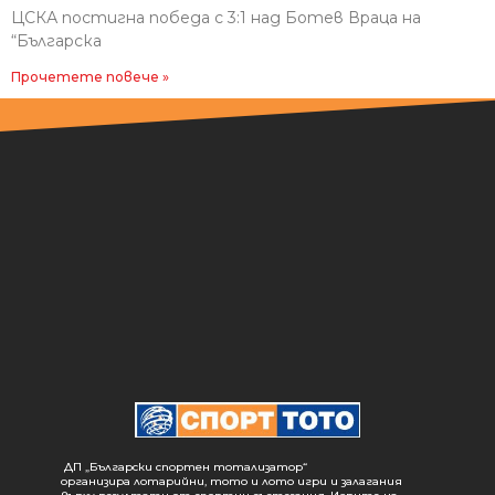
ЦСКА постигна победа с 3:1 над Ботев Враца на
“Българска
Прочетете повече »
ДП „Български спортен тотализатор“
организира лотарийни, тото и лото игри и залагания