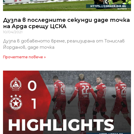
Дузпа в последните секунди даде точка
на Арда срещу ЦСКА
10/04/2021
Дузпа в добавеното време, реализирана от Тонислав
Йорданов, даде точка
Прочетете повече »