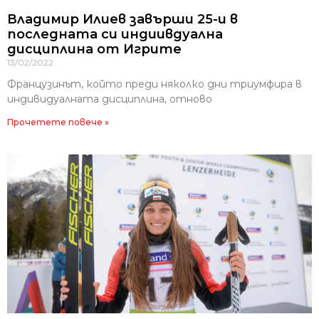
Владимир Илиев завърши 25-и в
последната си индиивдуална
дисциплина от Игрите
13/02/2022
Французинът, който преди няколко дни триумфира в
индивидуалната дисциплина, отново
Прочетете повече »