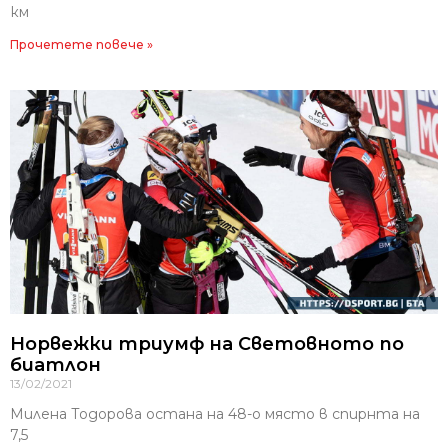
км
Прочетете повече »
Норвежки триумф на Световното по
биатлон
13/02/2021
Милена Тодорова остана на 48-о място в спирнта на
7,5