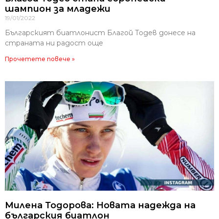
шампион за младежи
19/01/2022
Българският биатлонист Благой Тодев донесе на
страната ни радост още
Прочетете повече »
Милена Тодорова: Новата надежда на
българския биатлон