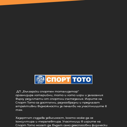
ДП „Български спортен тотализатор“
организира лотарийни, тото и лото игри и залагания
върху резултати от спортни състезания. Игрите на
Спорт Тото са достъпни, разнообразни и предлагат
атрактивни възможности за печалби на участниците в
тях.
Хазартът създава зависимост, която може да се
консултира и терапевтира. Участници в игрите на
Спорт Тото могат да бъдат само дееспособни физически