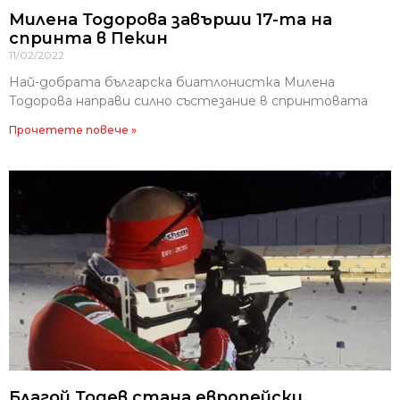
Милена Тодорова завърши 17-та на
спринта в Пекин
11/02/2022
Най-добрата българска биатлонистка Милена
Тодорова направи силно състезание в спринтовата
Прочетете повече »
Благой Тодев стана европейски