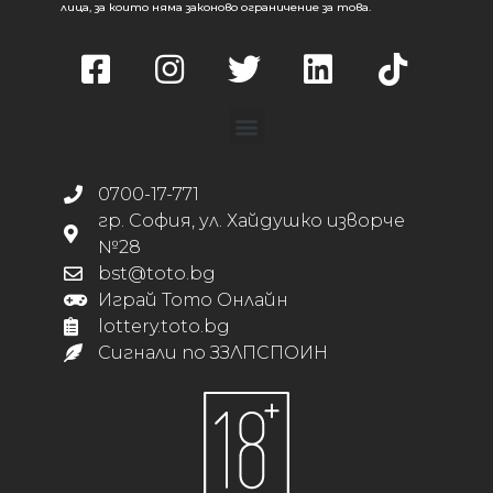
лица, за които няма законово ограничение за това.
0700-17-771
гр. София, ул. Хайдушко изворче
№28
bst@toto.bg
Играй Тото Онлайн
lottery.toto.bg
Сигнали по ЗЗЛПСПОИН