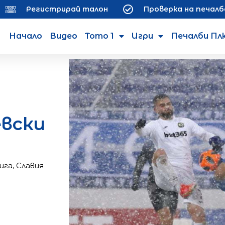
Регистрирай талон
Проверка на печалб
Начало
Видео
Тото 1
Игри
Печалби Пл
евски
ига
,
Славия