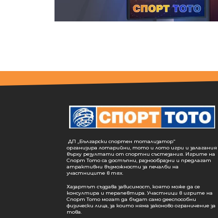
ДП „Български спортен тотализатор“
организира лотарийни, тото и лото игри и залагания
върху резултати от спортни състезания. Игрите на
Спорт Тото са достъпни, разнообразни и предлагат
атрактивни възможности за печалби на
участниците в тях.
Хазартът създава зависимост, която може да се
консултира и терапевтира. Участници в игрите на
Спорт Тото могат да бъдат само дееспособни
физически лица, за които няма законово ограничение за
това.