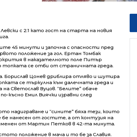
Левски с 2:1 като гост на старта на новия
ига.
ите 45 минути и започна с опасности пред
рвото положение за гол. Ертан Томбак
окрития в наказателното поле Питър
о топката се отби от страничната греда.
та. Борислав Цонев дриблира отляво и шутира
опката се търкулна към далечната греда и
 на Светослав Вуцов. “Белите” обаче
по-късно Емил Виячки изравни след
ото надиграване и “сините” бяха тези, които
е бе нанесен от гостите, а от контузия на
заменен от Мартин Петков в 42-та минута.
тото положение в мача и то бе за Славия.