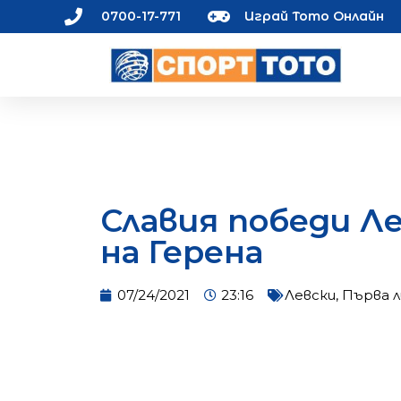
0700-17-771
Играй Тото Онлайн
Славия победи Л
на Герена
07/24/2021
23:16
Левски
,
Първа л