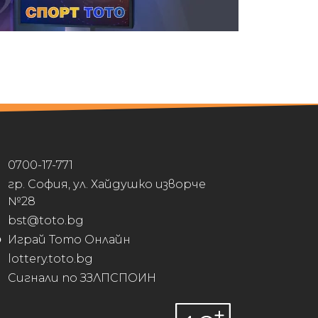
0700-17-771
гр. София, ул. Хайдушко изворче
№28
bst@toto.bg
Играй Тото Онлайн
lottery.toto.bg
Сигнали по ЗЗЛПСПОИН