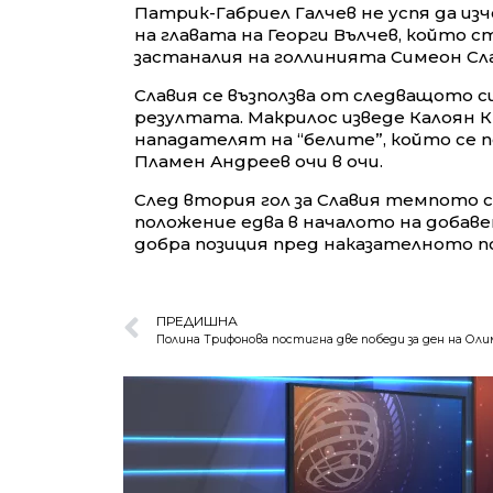
Патрик-Габриел Галчев не успя да и
на главата на Георги Вълчев, който с
застаналия на голлинията Симеон Сла
Славия се възползва от следващото с
резултата. Макрилос изведе Калоян К
нападателят на “белите”, който се п
Пламен Андреев очи в очи.
След втория гол за Славия темпото с
положение едва в началото на добаве
добра позиция пред наказателното по
ПРЕДИШНА