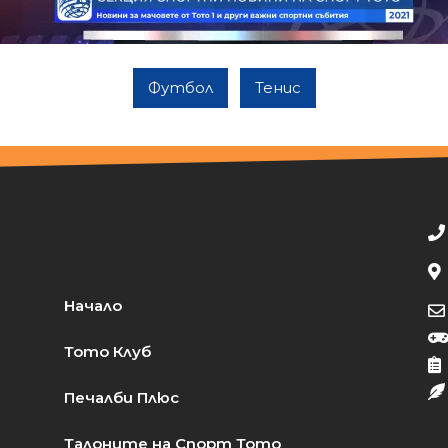
Футбол
Тенис
Начало
Тото Клуб
Печалби Плюс
Талоните на Спорт Тото