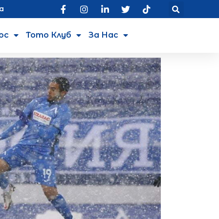
а
юс
Тото Клуб
За Нас