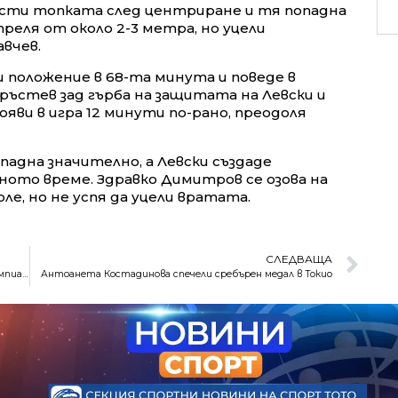
зчсти топката след центриране и тя попадна
треля от около 2-3 метра, но уцели
вчев.
и положение в 68-та минута и поведе в
ръстев зад гърба на защитата на Левски и
ояви в игра 12 минути по-рано, преодоля
падна значително, а Левски създаде
ното време. Здравко Димитров се озова на
ле, но не успя да уцели вратата.
СЛЕДВАЩА
Полина Трифонова постигна две победи за ден на Олимпиадата
Антоанета Костадинова спечели сребърен медал в Токио