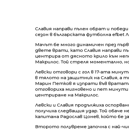
Славия направи пълен обрат и победи 
сезон в българската футболна efbet Л
Мачът бе много динамичен през първ
двете врати, като Славия направи пъ
центрира от дясното крило към неп
Макрилос. Той стреля моментално, н
Левски отговори с гол в 17-ата мину
в тялото на защитник на Славия, а т
Марин Петков я изпрати във вратата
отговориха мигновено и пет минути 
центриране на Макрилос.
Левски и Славия продължиха оспорван
получиха следващия удар. Той обаче н
капитана Радослав Цонев, който бе 
Второто полувреме започна с най-чис