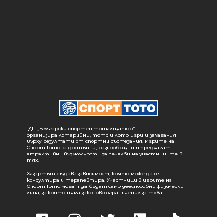
ДП „Български спортен тотализатор“
организира лотарийни, тото и лото игри и залагания
върху резултати от спортни състезания. Игрите на
Спорт Тото са достъпни, разнообразни и предлагат
атрактивни възможности за печалби на участниците в
тях.
Хазартът създава зависимост, която може да се
консултира и терапевтира. Участници в игрите на
Спорт Тото могат да бъдат само дееспособни физически
лица, за които няма законово ограничение за това.