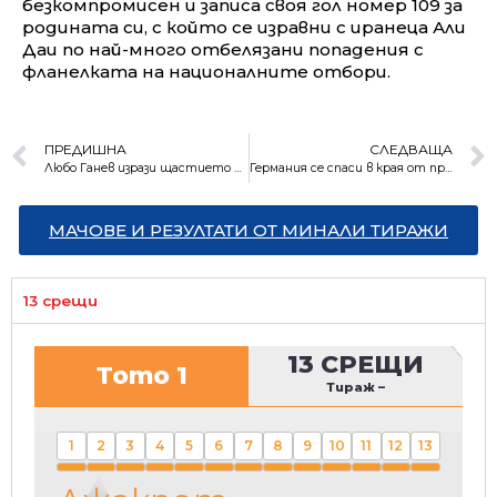
безкомпромисен и записа своя гол номер 109 за
родината си, с който се изравни с иранеца Али
Даи по най-много отбелязани попадения с
фланелката на националните отбори.
ПРЕДИШНА
СЛЕДВАЩА
Любо Ганев изрази щастието си от успеха на волейболистките
Германия се спаси в края от провал на Евро 2020
МАЧОВЕ И РЕЗУЛТАТИ ОТ МИНАЛИ ТИРАЖИ
13 срещи
13 СРЕЩИ
Тото 1
Тираж
–
1
2
3
4
5
6
7
8
9
10
11
12
13