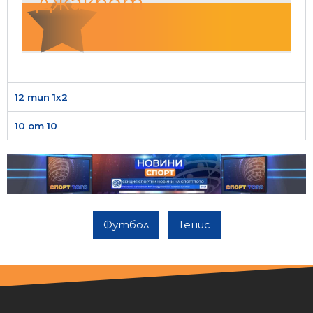
Джакпот
12 тип 1х2
10 от 10
Футбол
Тенис