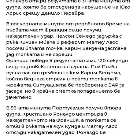
Роналдо откри резултата в 31-ата минута от
дузпа, която бе отсъдена за нарушение на Юго
Лорис срещу Данило Перейра.
В последната минута от редовното време на
първата част Франция също получи
наказателен удар. Нелсон Семедо задържа с
ръка Килиан Мбапе и реферът Матеу Лаос
посочи бялата точка. Карим Бензема застана
зад топката и не сгреши.
Франция поведе в резултата само 120 секунди
след подновяването на играта. Пол Погба
пусна пас от дълбочина към Карим Бензема,
който веднага стреля и прати топката в
мрежата. Ситуацията бе проверена с ВАР за
засада, но в крайна сметка попадението бе
зачетено.
В 58-ата минута Португалия получи втора
дузпа. Кристиано Роналдо центрира в
наказателното на Франция, а топката се
отби в ръката на Жул Кунде и Матеу Лаос
отсъди наказателен удар. Роналдо бе