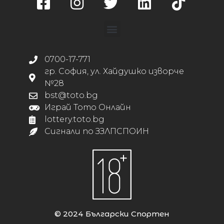
0700-17-771
гр. София, ул. Хайдушко изворче
№28
bst@toto.bg
Играй Тото Онлайн
lottery.toto.bg
Сигнали по ЗЗЛПСПОИН
© 2024 Български Спортен