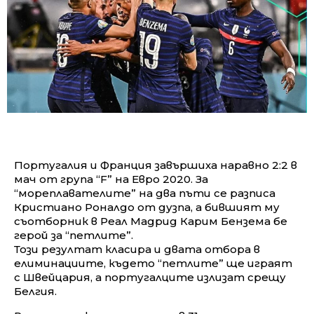
Португалия и Франция завършиха наравно 2:2 в
мач от група “F” на Евро 2020. За
“мореплавателите” на два пъти се разписа
Кристиано Роналдо от дузпа, а бившият му
съотборник в Реал Мадрид Карим Бензема бе
герой за “петлите”.
Този резултат класира и двата отбора в
елиминациите, където “петлите” ще играят
с Швейцария, а португалците излизат срещу
Белгия.