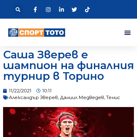
Саша Зверев е
шампион на финалния
турнир в Торино
11/22/2021
10:11
Александър Зверев
,
Даниил Медведев
,
Тенис