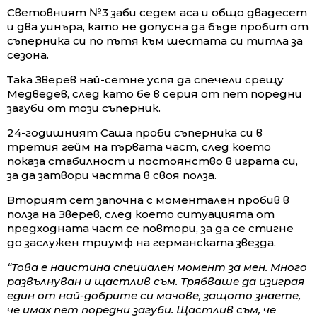
Световният №3 заби седем аса и общо двадесет
и два уинъра, като не допусна да бъде пробит от
съперника си по пътя към шестата си титла за
сезона.
Така Зверев най-сетне успя да спечели срещу
Медведев, след като бе в серия от пет поредни
загуби от този съперник.
24-годишният Саша проби съперника си в
третия гейм на първата част, след което
показа стабилност и постоянство в играта си,
за да затвори частта в своя полза.
Вторият сет започна с моментален пробив в
полза на Зверев, след което ситуацията от
предходната част се повтори, за да се стигне
до заслужен триумф на германската звезда.
“Това е наистина специален момент за мен. Много
развълнуван и щастлив съм. Трябваше да изиграя
един от най-добрите си мачове, защото знаете,
че имах пет поредни загуби. Щастлив съм, че