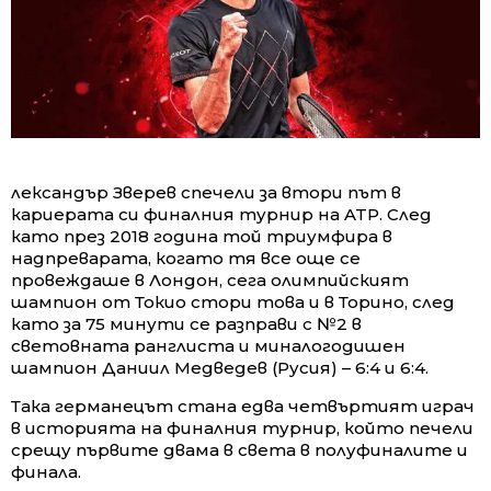
лександър Зверев спечели за втори път в
кариерата си финалния турнир на ATP. След
като през 2018 година той триумфира в
надпреварата, когато тя все още се
провеждаше в Лондон, сега олимпийският
шампион от Токио стори това и в Торино, след
като за 75 минути се разправи с №2 в
световната ранглиста и миналогодишен
шампион Даниил Медведев (Русия) – 6:4 и 6:4.
Така германецът стана едва четвъртият играч
в историята на финалния турнир, който печели
срещу първите двама в света в полуфиналите и
финала.