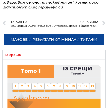
завършвам сезона по такъв начин”, коментира
шампионът след триумфа си.
ПРЕДИШНА
СЛЕДВАЩА
Реал Мадрид излезе начело в Ла Лига
Лудогорец допусна втора загуба през сезона в първенството
МАЧОВЕ И РЕЗУЛТАТИ ОТ МИНАЛИ ТИРАЖИ
13 срещи
13 СРЕЩИ
Тото 1
Тираж
–
1
2
3
4
5
6
7
8
9
10
11
12
13
Джакпот