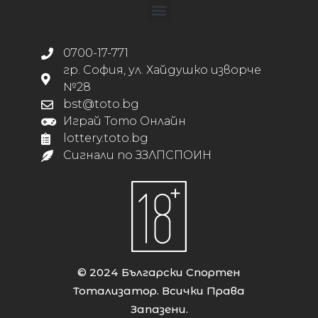
0700-17-771
гр. София, ул. Хайдушко изворче
№28
bst@toto.bg
Играй Тото Онлайн
lottery.toto.bg
Сигнали по ЗЗЛПСПОИН
© 2024 Български Спортен
Тотализатор. Всички Права
Запазени.