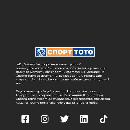
ДП „Български спортен тотализатор“
организира лотарийни, тото и лото игри и залагания
върху резултати от спортни състезания. Игрите на
Спорт Тото са достъпни, разнообразни и предлагат
атрактивни възможности за печалби на участниците в
тях.
Хазартът създава зависимост, която може да се
консултира и терапевтира. Участници в игрите на
Спорт Тото могат да бъдат само дееспособни физически
лица, за които няма законово ограничение за това.