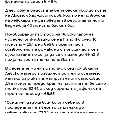
финалната серия в НБЛ.
Днес обаче радостта бе за баскетболистите
на Людмил Хаджисотиров, които не позволиха
на левскарите да поведат в резултата нито
веднъж за 40 минути баскетбол.
По-обиграният отбор на Рилски започна
чудесно, откъсвайки се на 11 точки след 10
минути – 25:14, но във втората част
символичните домакини стопиха част от
изоставането си, за да се стигне до 49:42 в
полза на гостите на почивката.
В десетте минути точно след почивката
Левски намери правилния ритъм и осезаемо
намали разликата, натрупана от самоковци.
Две минути преди края на частта тя бе само
точка при 62:61, а след сирената за финал на
третия период – 68:65.
“Сините” дадоха всичко от себе си в
последната четвърт и стигнаха до
равенство при 72:72, но след това не съумяха