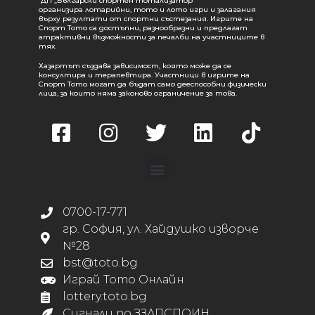
ДП „Български спортен тотализатор“
организира лотарийни, тото и лото игри и залагания
върху резултати от спортни състезания. Игрите на
Спорт Тото са достъпни, разнообразни и предлагат
атрактивни възможности за печалби на участниците в
тях.
Хазартът създава зависимост, която може да се
консултира и терапевтира. Участници в игрите на
Спорт Тото могат да бъдат само дееспособни физически
лица, за които няма законово ограничение за това.
0700-17-771
гр. София, ул. Хайдушко изворче
№28
bst@toto.bg
Играй Тото Онлайн
lottery.toto.bg
Сигнали по ЗЗЛПСПОИН