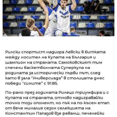
Рилски спортист надигра Левски в битката
между носител на Купата на България и
шампион на страната. Самоковският тим
спечели баскетболната Суперкупа на
родината за исторически първи път, след
като в зала “Универсиада” в столицата днес
победи “сините” с 91:85.
По-рано през годината Рилецо триумфира и с
Купата на страната, отново надигравайки
точно този опонент, но пък на по-късен етап
от вече миналия сезон селекцията на
Константин Папазов взе реванш, печелейки