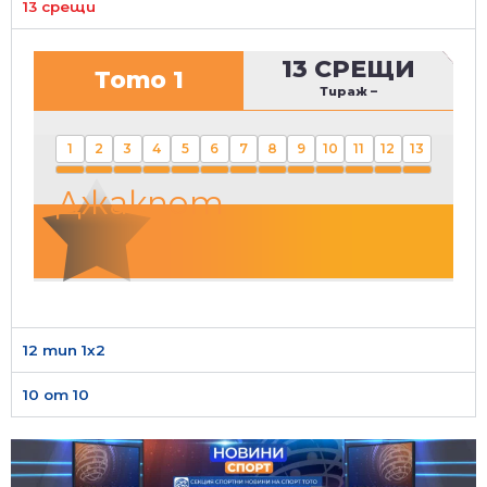
13 срещи
13 СРЕЩИ
Тото 1
Тираж
–
1
2
3
4
5
6
7
8
9
10
11
12
13
Джакпот
12 тип 1х2
10 от 10