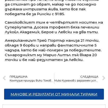
да стигнат до обрат, макар че до последно
държаха интригата жива, като все пак
победата бе за Рилски с 91:85.
Самоковският тим е четвъртият носител на
Суперкупата. Досега трофеят бяха печелили
Лукойл Академик, Берое и Левски на два пъти.
Американецът Трей Портър наниза 21 точки,
овладя 9 борби и направи фантастичните 5
чадъра, като бе най-полезен за победителите.
Сънародникът му Марио Литъл пък вкара 20
точки и бе най-резултатен за Левски.
ПРЕДИШНА
СЛЕДВАЩА
Контузия принуди Вики Томова да се откаже от Индиън Уелс
Мико Кузманов с разгромен успех над бивш №5 в света
МАЧОВЕ И РЕЗУЛТАТИ ОТ МИНАЛИ ТИРАЖИ