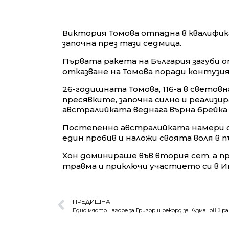
Виктория Томова отпадна в квалифик
започна през тази седмица.
Първата ракета на България загуби от
отказване на Томова поради контузия
26-годишната Томова, 116-а в светов
пресявките, започна силно и реализир
австралийката веднага върна брейка и 
Постепенно австралийката намери св
един пробив и наложи своята воля в пъ
Хон доминираше във втория сет, а при
травма и приключи участието си в И
ПРЕДИШНА