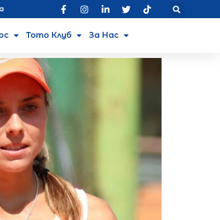
а
юс
Тото Клуб
За Нас