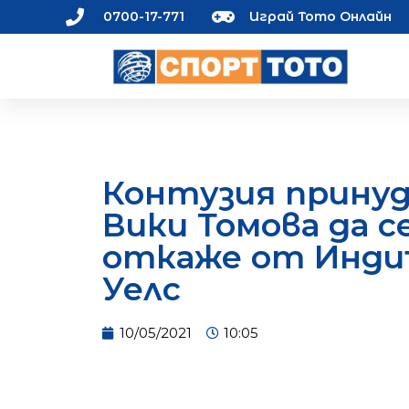
0700-17-771
Играй Тото Онлайн
Контузия прину
Вики Томова да с
откаже от Инди
Уелс
10/05/2021
10:05