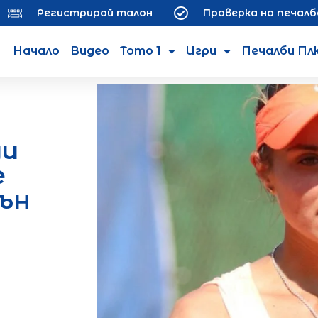
Регистрирай талон
Проверка на печалб
Начало
Видео
Тото 1
Игри
Печалби Пл
ди
е
ън