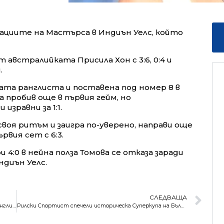
ациите на Мастърса в Индиън Уелс, който
 австралийката Присила Хон с 3:6, 0:4 и
.
ната ранглиста и поставена под номер 8 в
а пробив още в първия гейм, но
изравни за 1:1.
оя ритъм и заигра по-уверено, направи още
рвия сет с 6:3.
 4:0 в нейна полза Томова се отказа заради
ндиън Уелс.
СЛЕДВАЩА
Едно място нагоре за Григор и рекорд за Кузманов в ранглистата
Рилски Спортист спечели историческа Суперкупа на България