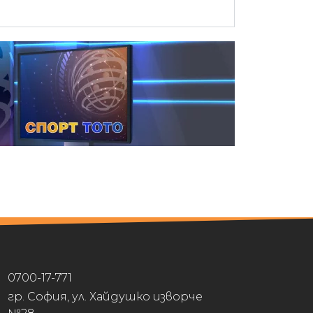
0700-17-771
гр. София, ул. Хайдушко изворче