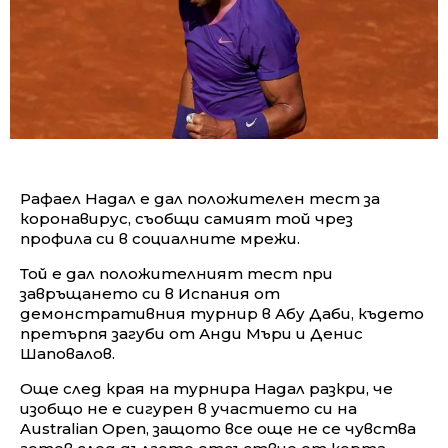
Рафаел Надал е дал положителен тест за
коронавирус, съобщи самият той чрез
профила си в социалните мрежи.
Той е дал положителният тест при
завръщането си в Испания от
демонстративния турнир в Абу Даби, където
претърпя загуби от Анди Мъри и Денис
Шаповалов.
Още след края на турнира Надал разкри, че
изобщо не е сигурен в участието си на
Australian Open, защото все още не се чувства