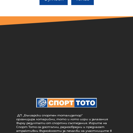
ДП „Български спортен тотализатор“
организира лотарийни, тото и лото игри и залагания
върху резултати от спортни състезания. Игрите на
Спорт Тото са достъпни, разнообразни и предлагат
атрактивни възможности за печалби на участниците в