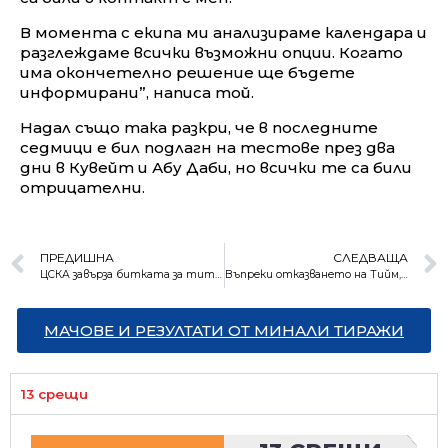
В момента с екипа ми анализираме календара и
разглеждаме всички възможни опции. Когато
има окончетелно решение ще бъдете
информирани”, написа той.
Надал също така разкри, че в последните
седмици е бил подлагн на тестове през два
дни в Кувейт и Абу Даби, но всички те са били
отрицателни.
ПРЕДИШНА
СЛЕДВАЩА
ЦСКА завърза битката за титлата с победа над Лудогорец
Въпреки отказването на Тийм, България няма шанс да е част от ATP Cup
МАЧОВЕ И РЕЗУЛТАТИ ОТ МИНАЛИ ТИРАЖИ
13 срещи