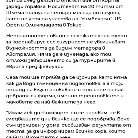
готов след дългото отсъствие от корта
заради травма. Носителят на 20 титли от
Шлема пропусна четири месеца от сезона,
като не успя да участва на “Уимбълдън”, US
Open и Олимпиадата в Токио.
Неприятните новини с положителния тест
за коронавирус със сигурност не увеличават
възможността да видим Матадора в
Австралия. Няма да е изненада, ако той
отложи завърщането си за турнирите в
Европа през февруари.
Сега той ще трябва да се изолира, като няма
как да води пълноценна подготовка, а в този
период на възстановяване и търсене на най-
добрата си форма, именно тренировките и
мачовете са най-важните за него.
“Имам лек дискомфорт, но се надявам, че в
следващите дни всичко ще се подобрява. Вече
съм изолиран у дома, съобщавам резултата от
теста, за да информирам всичко хора, които
са били в контакт с мен.