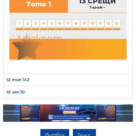
13 СРЕЩИ
Тото 1
Тираж
–
1
2
3
4
5
6
7
8
9
10
11
12
13
Джакпот
12 тип 1х2
10 от 10
Футбол
Тенис