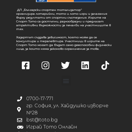
ДП „Български спортен тотализатор“
организира лотарийни, тото и лото игри и залагания
върху резултати от спортни състезания. Игрите на
Спорт Тото са достъпни, разнообразни и предлагат
атрактивни възможности за печалби на участниците в
тях.
Хазартът създава зависимост, която може да се
консултира и терапевтира. Участници в игрите на
Спорт Тото могат да бъдат само дееспособни физически
лица, за които няма законово ограничение за това.
0700-17-771
гр. София, ул. Хайдушко изворче
№28
bst@toto.bg
Играй Тото Онлайн