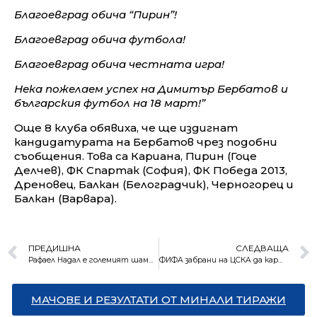
Благоевград обича “Пирин”!
Благоевград обича футбола!
Благоевград обича честната игра!
Нека пожелаем успех на Димитър Бербатов и
българския футбол на 18 март!”
Още 8 клуба обявиха, че ще издигнат
кандидатурата на Бербатов чрез подобни
съобщения. Това са Кариана, Пирин (Гоце
Делчев), ФК Спартак (София), ФК Победа 2013,
Дреновец, Балкан (Белоградчик), Черногорец и
Балкан (Варвара).
ПРЕДИШНА
СЛЕДВАЩА
Рафаел Надал е големият шампион от Australian Open
ФИФА забрани на ЦСКА да картотекира играчи
МАЧОВЕ И РЕЗУЛТАТИ ОТ МИНАЛИ ТИРАЖИ