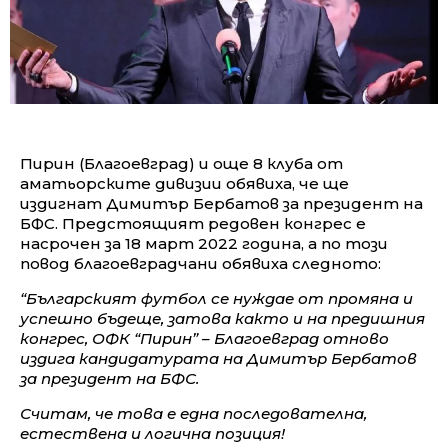
Пирин (Благоевград) и още 8 клуба от
аматьорските дивизии обявиха, че ще
издигнат Димитър Бербатов за президент на
БФС. Предстоящият редовен конгрес е
насрочен за 18 март 2022 година, а по този
повод благоевградчани обявиха следното:
“Българският футбол се нуждае от промяна и
успешно бъдеще, затова както и на предишния
конгрес, ОФК “Пирин” – Благоевград отново
издига кандидатурата на Димитър Бербатов
за президент на БФС.
Считам, че това е една последователна,
естествена и логична позиция!