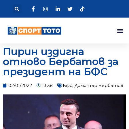
Пирин издигна
отново Бербатов за
президент на БФС
02/01/2022
13:38
Бфс
,
Димитър Бербатов