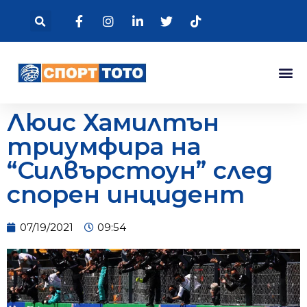
Люис Хамилтън
триумфира на
“Силвърстоун” след
спорен инцидент
07/19/2021
09:54