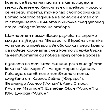
което се върна на пистата като лидер, а
междувременно Хамилтън изпревари Норис и
се нареди трети, точно зад съотборника си
Ботас, когото задмина на по-късен етап от
състезанието – в 41-ата обиколка след заповед
от ръководството на отбора.
Шампионът намаляваше разликата спрямо
младата звезда на “Ферари” и в крайна сметка
успя да го изпревари две обиколки преди края и
да поведе колоната, след което удържа върха
за четвъртата си победа през сезона досега.
В зоната на точките финишираха още двете
коли на “Макларън” – Ландо Норис и Даниел
Рикардо, съотвтено четвърти и пети,
следвани от Карлос Сайнц (“Ферари”),
Фернандо Алонсо (“Алпин”), Ланс Строл
(“Астън Мартин”), Естебан Окон (“Алпин”) и
Юки Цунода (“Алпин”).