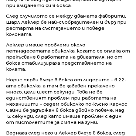
при влизането си в бокса.
След случилото се между двамата фаворити,
Шарл Леклер бе най-съобразителен и бърз при
рестарта на състезанието и поведе
колоната.
Леклер имаше проблеми около
петнадесетата обиколка, когато се оплака от
прекъсване в работата на двигателя, но от
бокса стабилизираха представянето на
колата.
Норис първи влезе в бокса от лидерите – в 22-
ата обиколка, а там бе забавен прекалено
много, цели шест секунди. Това не бе
единственият проблем при работата на
механицити – седем обиколко по-късно Карлос
Сайнц бе задържан в бокса двойно повече, над
12 секунди, след като имаше проблем с един
от пистолетите за смяна на гуми.
Веднага след него и Леклер влезе в бокса, след