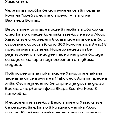
Хамилтън.
Челната тройка бе допълнена от втората
кола на “сребърните стрели” – тази на
Валтери Ботас.
Верстапен отпадна още в първата обиколка,
след като имаше контакт между него и Люис
Хамилтън и лидерът в шампионата се разби с
огромна скорост (близо 300 километра в час) в
предпазната стена. Нидерландецът бе
разтърсен от инцидента, но напусна болида
си ходом, макар и подпомогнат от двама
медици.
Повторенията показаха, че Хамилтън закача
задната дясна гума на Макс със своята предна
лява. Състезанието бе спряно за доста дълго
време, а червения флаг вкара всички коли в
питлейна.
Инцидентът между Верстапен и Хамилтън
бе разследван, като в крайна сметка Люис
получи 10 секунди наказание, което изтърпя