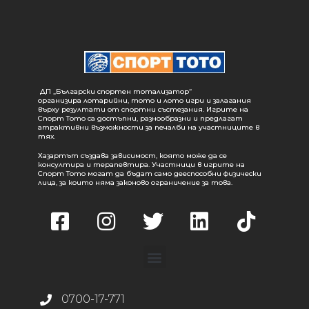
ДП „Български спортен тотализатор“
организира лотарийни, тото и лото игри и залагания
върху резултати от спортни състезания. Игрите на
Спорт Тото са достъпни, разнообразни и предлагат
атрактивни възможности за печалби на участниците в
тях.
Хазартът създава зависимост, която може да се
консултира и терапевтира. Участници в игрите на
Спорт Тото могат да бъдат само дееспособни физически
лица, за които няма законово ограничение за това.
0700-17-771