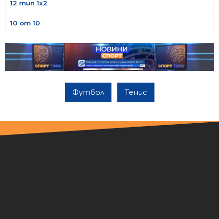
12 тип 1х2
10 от 10
Футбол
Тенис