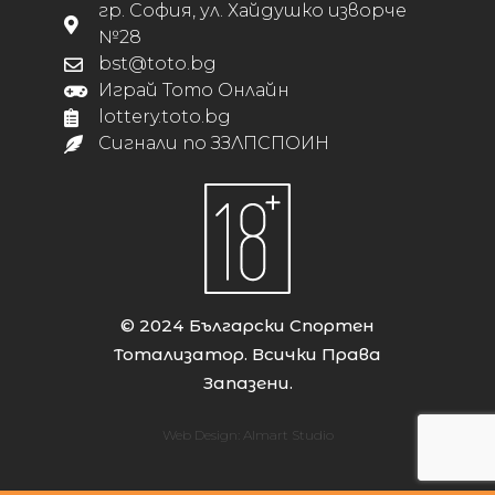
гр. София, ул. Хайдушко изворче
№28
bst@toto.bg
Играй Тото Онлайн
lottery.toto.bg
Сигнали по ЗЗЛПСПОИН
© 2024 Български Спортен
Тотализатор. Всички Права
Запазени.
Web Design:
Almart Studio