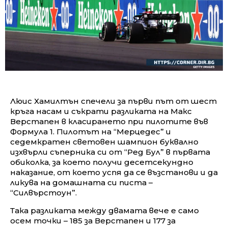
Люис Хамилтън спечели за първи път от шест
кръга насам и съкрати разликата на Макс
Верстапен в класирането при пилотите във
Формула 1. Пилотът на “Мерцедес” и
седемкратен световен шампион буквално
изхвърли съперника си от “Ред Бул” в първата
обиколка, за което получи десетсекундно
наказание, от което успя да се възстанови и да
ликува на домашната си писта –
“Силвърстоун”.
Така разликата между двамата вече е само
осем точки – 185 за Верстапен и 177 за