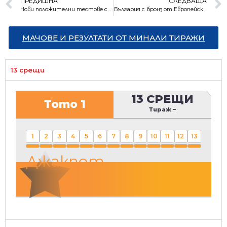
ПРЕДИШНА
СЛЕДВАЩА
Нови положителни тестове сред спортистите на Олимпиадата
България с бронз от Европейското по волейбол
МАЧОВЕ И РЕЗУЛТАТИ ОТ МИНАЛИ ТИРАЖИ
13 срещи
13 СРЕЩИ
Тото 1
Тираж
–
1
2
3
4
5
6
7
8
9
10
11
12
13
Джакпот