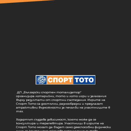
ДП „Български спортен тотализатор“
организира лотарийни, тото и лото игри и залагания
върху резултати от спортни състезания. Игрите на
Спорт Тото са достъпни, разнообразни и предлагат
атрактивни възможности за печалби на участниците в
тях.
Хазартът създава зависимост, която може да се
консултира и терапевтира. Участници в игрите на
Спорт Тото могат да бъдат само дееспособни физически
лица, за които няма законово ограничение за това.