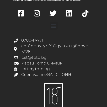
0700-17-771
гр. София, ул. Хайдушко изворче
№28
bst@toto.bg
Играй Тото Онлайн
lottery.toto.bg
Сигнали по ЗЗЛПСПОИН