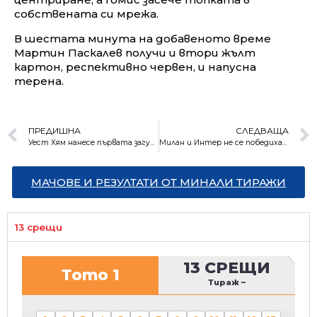
собствената си мрежа.
В шестата минута на добавеното време
Мартин Паскалев получи и втори жълт
картон, респективно червен, и напусна
терена.
ПРЕДИШНА
СЛЕДВАЩА
Уест Хям нанесе първата загуба на Ливърпул във Висшата лига (резултати)
Милан и Интер не се победиха на “Сан Сиро” (резултати)
МАЧОВЕ И РЕЗУЛТАТИ ОТ МИНАЛИ ТИРАЖИ
13 срещи
13 СРЕЩИ
Тото 1
Тираж
–