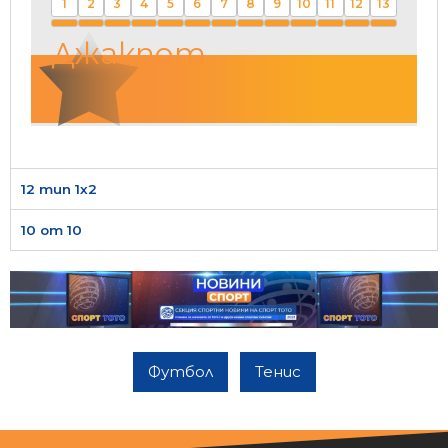
1
2
3
4
5
6
7
8
9
10
11
12
13
Джакпот
12 тип 1х2
10 от 10
Футбол
Тенис