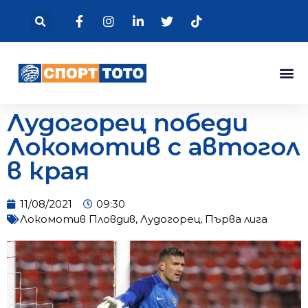
Лудогорец победи
Локомотив с автогол
в края
11/08/2021
09:30
Локомотив Пловдив
,
Лудогорец
,
Първа лига