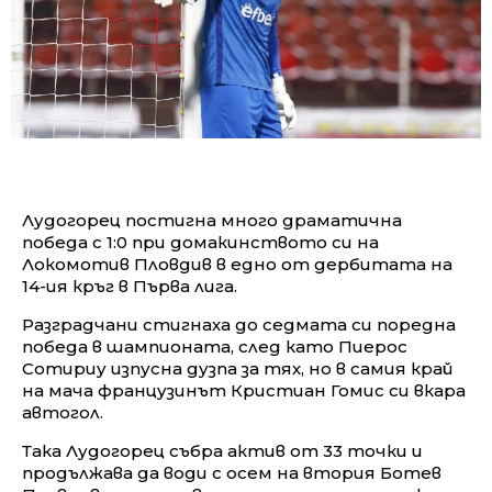
Лудогорец постигна много драматична
победа с 1:0 при домакинството си на
Локомотив Пловдив в едно от дербитата на
14-ия кръг в Първа лига.
Разградчани стигнаха до седмата си поредна
победа в шампионата, след като Пиерос
Сотириу изпусна дузпа за тях, но в самия край
на мача французинът Кристиан Гомис си вкара
автогол.
Така Лудогорец събра актив от 33 точки и
продължава да води с осем на втория Ботев