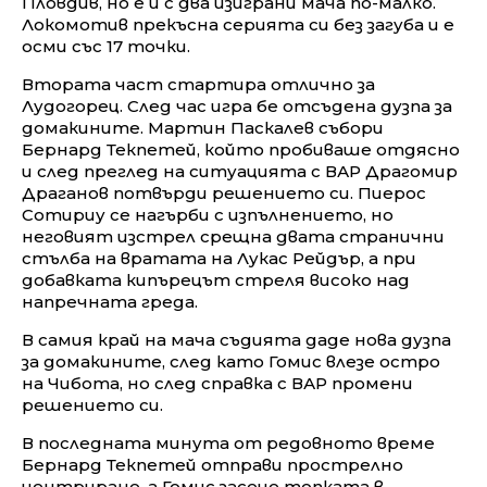
Пловдив, но е и с два изиграни мача по-малко.
Локомотив прекъсна серията си без загуба и е
осми със 17 точки.
Втората част стартира отлично за
Лудогорец. След час игра бе отсъдена дузпа за
домакините. Мартин Паскалев събори
Бернард Текпетей, който пробиваше отдясно
и след преглед на ситуацията с ВАР Драгомир
Драганов потвърди решението си. Пиерос
Сотириу се нагърби с изпълнението, но
неговият изстрел срещна двата странични
стълба на вратата на Лукас Рейдър, а при
добавката кипърецът стреля високо над
напречната греда.
В самия край на мача съдията даде нова дузпа
за домакините, след като Гомис влезе остро
на Чибота, но след справка с ВАР промени
решението си.
В последната минута от редовното време
Бернард Текпетей отправи прострелно
центриране, а Гомис засече топката в