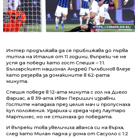
Интер продължава да се приближава до първа
титла на Италия от 11 години, въпреки че не
успя да победи като гост Специя – 1:1.
Българският национал Андрей Гълъбинов влезе
като резерва за домакините в 62-рата
минута.
Специя поведе в 12-ата минута с гол на Диего
Фариас, а в 39-ата Иван Перишич изравни.
Гостите нападаха през целия мач и пропуснаха
куп положения. Удариха и греда чрез Лаутаро
Мартинес, но не стигнаха до победата.
И въпреки това увеличиха аванса си на върха,
след като Милан падна у дома от Сасуоло с 1:2