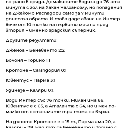
по-рано в сряда. Домакините водиха до 76-ата
минута с гол на Хакан Чалханоглу, но попадения
на Джакомо Распадори само за 7 минути
донесоха обрата. И това даде аванс на Интер
вече от 10 точки на първото място пред
втория – именно градския съперник.
Другите резултати:
Дженоа – Беневенто 2:2
Болоня – Торино 1:1
Кротоне – Сампдория 0:1
Ювентус – Парма 3:1
Удинезе – Каляри 0:1.
Води Интер със 76 точки, Милан има 66.
Ювентус е с 65, а Аталанта с 64, но и мач по-
малко от останалите три тима на върха.
На дъното Кротоне е с 15 т., Парма има 20, а
Каляри – 28. Над тях са Беневенто и Торино с