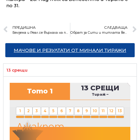
по 31.
ПРЕДИШНА
СЛЕДВАЩА
Бензема и Реал се върнаха на първо място с класика
Обрат за Сити и титлата вече е на ръка разстояние
МАЧОВЕ И РЕЗУЛТАТИ ОТ МИНАЛИ ТИРАЖИ
13 срещи
13 СРЕЩИ
Тото 1
Тираж
–
1
2
3
4
5
6
7
8
9
10
11
12
13
Джакпот