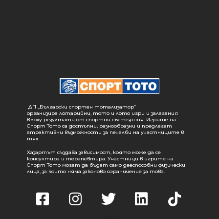
ДП „Български спортен тотализатор“
организира лотарийни, тото и лото игри и залагания
върху резултати от спортни състезания. Игрите на
Спорт Тото са достъпни, разнообразни и предлагат
атрактивни възможности за печалби на участниците в
тях.
Хазартът създава зависимост, която може да се
консултира и терапевтира. Участници в игрите на
Спорт Тото могат да бъдат само дееспособни физически
лица, за които няма законово ограничение за това.