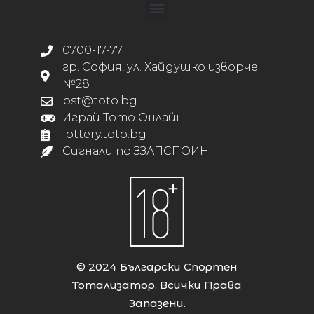
0700-17-771
гр. София, ул. Хайдушко изворче
№28
bst@toto.bg
Играй Тото Онлайн
lottery.toto.bg
Сигнали по ЗЗЛПСПОИН
© 2024 Български Спортен
Тотализатор. Всички Права
Запазени.