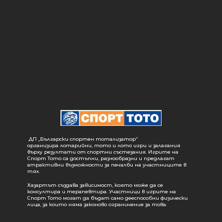
ДП „Български спортен тотализатор“
организира лотарийни, тото и лото игри и залагания
върху резултати от спортни състезания. Игрите на
Спорт Тото са достъпни, разнообразни и предлагат
атрактивни възможности за печалби на участниците в
тях.
Хазартът създава зависимост, която може да се
консултира и терапевтира. Участници в игрите на
Спорт Тото могат да бъдат само дееспособни физически
лица, за които няма законово ограничение за това.