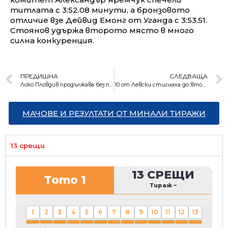
титлата с 3:52.08 минути, а бронзовото
отличие взе Дейвид Емонг от Уганда с 3:53.51.
Стоянов удържа второто място в много
силна конкуренция.
ПРЕДИШНА
СЛЕДВАЩА
Локо Пловдив продължава без победа в първенството
10 от Левски стигнаха до втори успех в първенството
МАЧОВЕ И РЕЗУЛТАТИ ОТ МИНАЛИ ТИРАЖИ
13 срещи
13 СРЕЩИ
Тото 1
Тираж
–
1
2
3
4
5
6
7
8
9
10
11
12
13