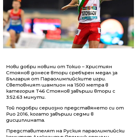
Нови добри новини от Токио – Християн
Стоянов донесе втори сребърен медал за
България от Параолимпийските игри.
Световният шампион на 1500 метра в
категория T46 Стоянов завърши втори с
3:52.63 минути.
Той подобри сериозно представянето си от
Рио 2016, когато завърши седми в
дисциплината.
Представителят на Руския параолимпийски
комитет Александър Яремчук спечели