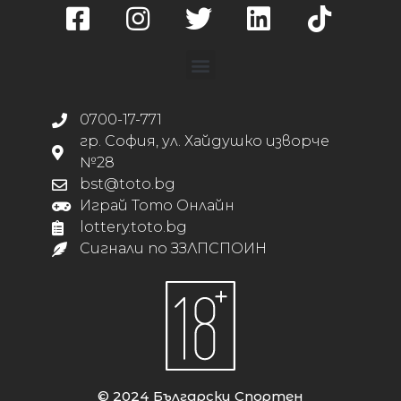
0700-17-771
гр. София, ул. Хайдушко изворче
№28
bst@toto.bg
Играй Тото Онлайн
lottery.toto.bg
Сигнали по ЗЗЛПСПОИН
© 2024 Български Спортен