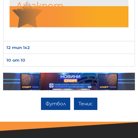
Джакпот
12 тип 1х2
10 от 10
Футбол
Тенис