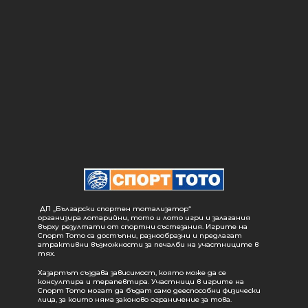
ДП „Български спортен тотализатор“
организира лотарийни, тото и лото игри и залагания
върху резултати от спортни състезания. Игрите на
Спорт Тото са достъпни, разнообразни и предлагат
атрактивни възможности за печалби на участниците в
тях.
Хазартът създава зависимост, която може да се
консултира и терапевтира. Участници в игрите на
Спорт Тото могат да бъдат само дееспособни физически
лица, за които няма законово ограничение за това.