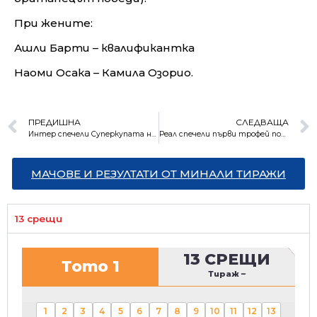
При жените:
Ашли Барти – квалификантка
Наоми Осака – Камила Озорио.
ПРЕДИШНА
СЛЕДВАЩА
Интер спечели Суперкупата на Италия
Реал спечели първи трофей под ръководството на Анчелоти
МАЧОВЕ И РЕЗУЛТАТИ ОТ МИНАЛИ ТИРАЖИ
13 срещи
13 СРЕЩИ
Тото 1
Тираж
–
1
2
3
4
5
6
7
8
9
10
11
12
13