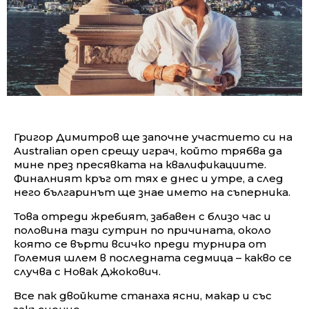
Григор Димитров ще започне участието си на
Australian open срещу играч, който трябва да
мине през пресявката на квалификациите.
Финалният кръг от тях е днес и утре, а след
него българинът ще знае името на съперника.
Това отреди жребият, забавен с близо час и
половина тази сутрин по причината, около
която се върти всичко преди турнира от
Големия шлем в последната седмица – какво се
случва с Новак Джокович.
Все пак двойките станаха ясни, макар и със