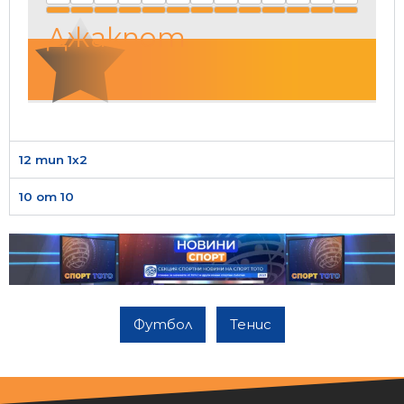
Джакпот
12 тип 1х2
10 от 10
Футбол
Тенис