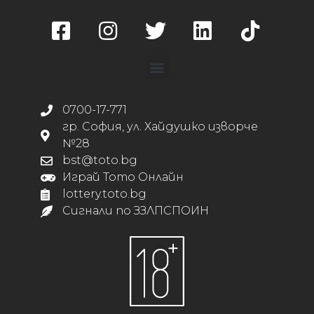
0700-17-771
гр. София, ул. Хайдушко изворче
№28
bst@toto.bg
Играй Тото Онлайн
lottery.toto.bg
Сигнали по ЗЗЛПСПОИН