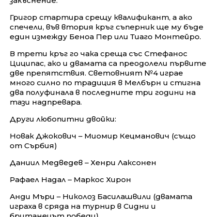
закъснение.
Григор стартира срещу квалификант, а ако
спечели, във втория кръг съперник ще му бъде
един измежду Беноа Пер или Тиаго Монтейро.
В трети кръг го чака среща със Стефанос
Циципас, ако и двамата са преодолели първите
две препятствия. Световният №4 играе
много силно по традиция в Мелбърн и стигна
два полуфинала в последните три години на
тази надпревара.
Други любопитни двойки:
Новак Джокович – Миомир Кецманович (също
от Сърбия)
Даниил Медведев – Хенри Лаксонен
Рафаел Надал – Маркос Хирон
Анди Мъри – Николоз Басилашвили (двамата
играха в сряда на турнир в Сидни и
британецът победи).