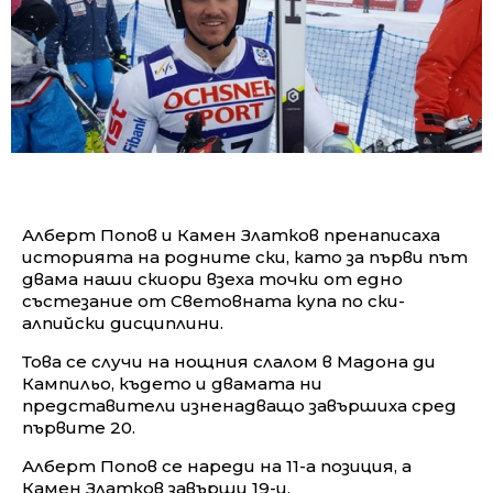
Алберт Попов и Камен Златков пренаписаха
историята на родните ски, като за първи път
двама наши скиори взеха точки от едно
състезание от Световната купа по ски-
алпийски дисциплини.
Това се случи на нощния слалом в Мадона ди
Кампильо, където и двамата ни
представители изненадващо завършиха сред
първите 20.
Алберт Попов се нареди на 11-а позиция, а
Камен Златков завърши 19-и.