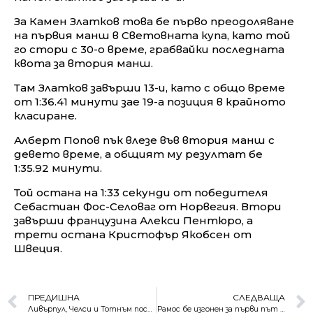
За Камен Златков това бе първо преодоляване
на първия манш в Световната купа, като той
го стори с 30-о време, грабвайки последната
квота за втория манш.
Там Златков завърши 13-и, като с общо време
от 1:36.41 минути зае 19-а позиция в крайното
класиране.
Алберт Попов пък влезе във втория манш с
девето време, а общият му резултат бе
1:35.92 минути.
Той остана на 1:33 секунди от победителя
Себастиан Фос-Селоваг от Норвегия. Втори
завърши французина Алекси Пентюро, а
трети остана Кристофър Якобсен от
Швеция.
ПРЕДИШНА
СЛЕДВАЩА
Ливърпул, Челси и Тотнъм последваха Арсенал на полуфинал за Купата на Лигата
Рамос бе изгонен за първи път с екипа на ПСЖ