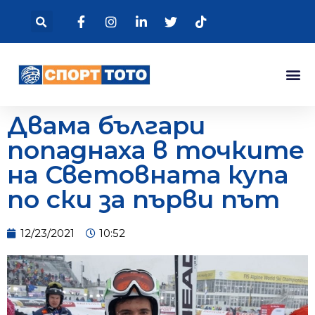
Двама българи
попаднаха в точките
на Световната купа
по ски за първи път
12/23/2021
10:52