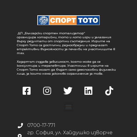
ДП „Български спортен тотализатор“
организира лотарийни, тото и лото игри и залагания
върху резултати от спортни състезания. Игрите на
Спорт Тото са достъпни, разнообразни и предлагат
атрактивни възможности за печалби на участниците в
тях.
Хазартът създава зависимост, която може да се
консултира и терапевтира. Участници в игрите на
Спорт Тото могат да бъдат само дееспособни физически
лица, за които няма законово ограничение за това.
0700-17-771
гр. София, ул. Хайдушко изворче