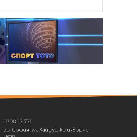
0700-17-771
гр. София, ул. Хайдушко изворче