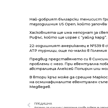
Най-добрият български тенисист Гри
тазгодишния US Open, който започва
Хасковлията ще има непознат за свет
Рифъс, който ще играе с “уайлд кард”.
22-годишният американец е №539 в с
ATP турници, още по-малко в Големия
Предвид представянето си в Синсин
проблеми с него. При евентуална поб
австралиеца Алексей Попирин или мо
В втори кръг може да срещне Маркос 
на осминафиналите евентуален съпе
Медведев.
ПРЕДИШНА
Арсенал се усмихна с разгромна първа победа за сезон