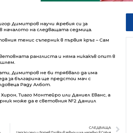
гор Димитров научи жребия си за
 в началото на следващата седмица.
овния тенис съперник в първия кръг – Сам
ветовната ранглиста и няма никакъв опит в
 шлем.
ати, Димитров не би трябвало да има
еда за българина ще предстои мач с
лдовеца Раду Албот.
Хирон, Тиаго Монтейро или Даниел Еванс, а
рник може да е световния №2 Даниил
СЛЕДВАЩА
а
Царско село и Ботев Пловдив завършиха наравно в София