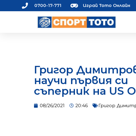
0700-17-771
Играй Тото Онлайн
Григор Димитро
научи първия си
съперник на US 
08/26/2021
20:46
Григор Димит