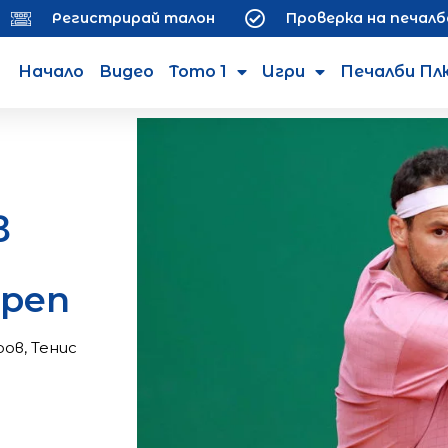
Регистрирай талон
Проверка на печалб
Начало
Видео
Тото 1
Игри
Печалби Пл
в
Open
ров
,
Тенис