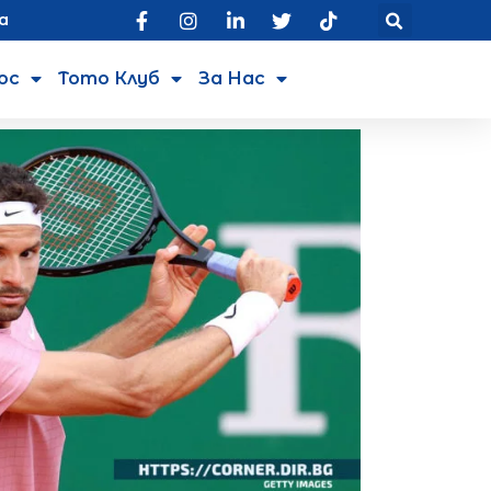
а
юс
Тото Клуб
За Нас