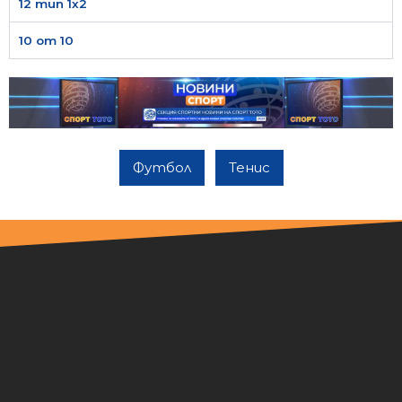
12 тип 1х2
10 от 10
Футбол
Тенис