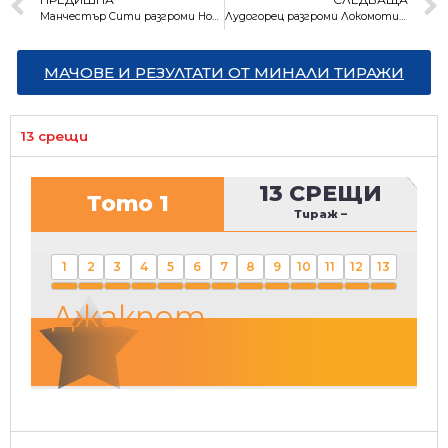
Манчестър Сити разгроми Норич
Лудогорец разгроми Локомотив (София) преди реванша с Малмьо
МАЧОВЕ И РЕЗУЛТАТИ ОТ МИНАЛИ ТИРАЖИ
13 срещи
13 СРЕЩИ
Тото 1
Тираж
–
1
2
3
4
5
6
7
8
9
10
11
12
13
Джакпот