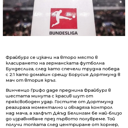
Фрайбург се изкачи на второ място в
класирането на германската футболна
Бундеслига, след като спечели трудна победа
с 2:1 като домакин срещу Борусия Дортмунд в
мач от втория кръг.
Винченцо Грифо даде преднина Фрайбург в
шестата минута с красив шут от
пряксвободен удар. Гостите от Дортмунд
реагираха моментално и овладяха контрол
над мача, а халфът Джъд Белингам бе най-близо
до изравняване през първото полувреме. Той
получи топката след центриране от корнер,