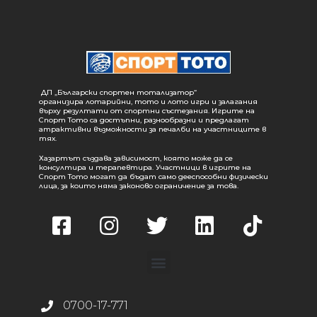
ДП „Български спортен тотализатор“
организира лотарийни, тото и лото игри и залагания
върху резултати от спортни състезания. Игрите на
Спорт Тото са достъпни, разнообразни и предлагат
атрактивни възможности за печалби на участниците в
тях.
Хазартът създава зависимост, която може да се
консултира и терапевтира. Участници в игрите на
Спорт Тото могат да бъдат само дееспособни физически
лица, за които няма законово ограничение за това.
0700-17-771