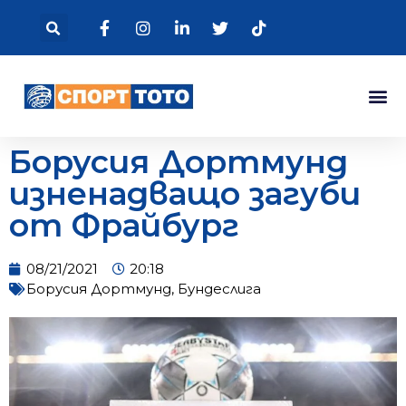
Борусия Дортмунд
изненадващо загуби
от Фрайбург
08/21/2021
20:18
Борусия Дортмунд
,
Бундеслига