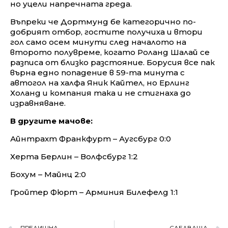
но уцели напречната греда.
Въпреки че Дортмунд бе категорично по-
добрият отбор, гостите получиха и втори
гол само осем минути след началото на
второто полувреме, когато Роланд Шалай се
разписа от близко разстояние. Борусия все пак
върна едно попадение в 59-та минута с
автогол на халфа Яник Кайтел, но Ерлинг
Холанд и компания така и не стигнаха до
изравняване.
В другите мачове:
Айнтрахт Франкфурт – Аугсбург 0:0
Херта Берлин – Волфсбург 1:2
Бохум – Майнц 2:0
Гройтер Фюрт – Арминия Билефелд 1:1
ПРЕДИШНА
СЛЕДВАЩА