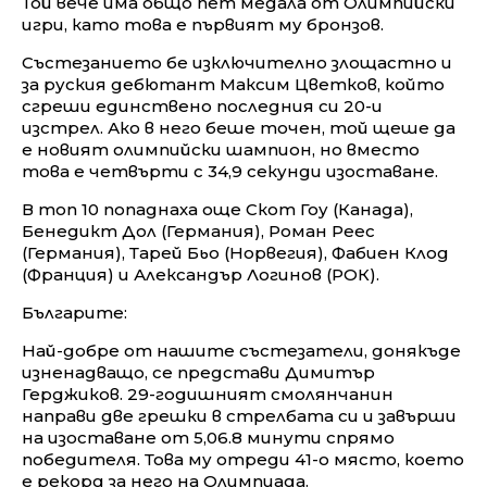
Той вече има общо пет медала от Олимпийски
игри, като това е първият му бронзов.
Състезанието бе изключително злощастно и
за руския дебютант Максим Цветков, който
сгреши единствено последния си 20-и
изстрел. Ако в него беше точен, той щеше да
е новият олимпийски шампион, но вместо
това е четвърти с 34,9 секунди изоставане.
В топ 10 попаднаха още Скот Гоу (Канада),
Бенедикт Дол (Германия), Роман Рeeс
(Германия), Тарей Бьо (Норвегия), Фабиен Клод
(Франция) и Александър Логинов (РОК).
Българите:
Най-добре от нашите състезатели, донякъде
изненадващо, се представи Димитър
Герджиков. 29-годишният смолянчанин
направи две грешки в стрелбата си и завърши
на изоставане от 5,06.8 минути спрямо
победителя. Това му отреди 41-о място, което
е рекорд за него на Олимпиада.