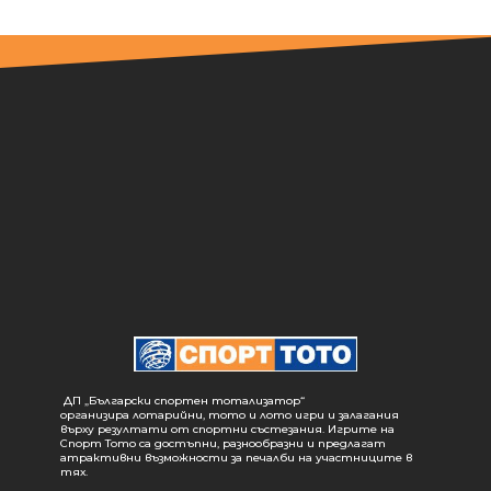
ДП „Български спортен тотализатор“
организира лотарийни, тото и лото игри и залагания
върху резултати от спортни състезания. Игрите на
Спорт Тото са достъпни, разнообразни и предлагат
атрактивни възможности за печалби на участниците в
тях.