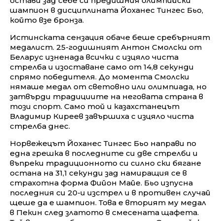
остави зад себе си предишния олимпийски
шампион в дисциплината Йоханес Тингес Бьо,
който взе бронза.
Истинската сензация обаче беше сребърният
медалист. 25-годишният Антон Смолски от
Беларус изненада всички с изцяло чиста
стрелба и изоставане само от 14,8 секунди
спрямо победителя. До момента Смолски
нямаше медал от световно или олимпиада, но
затвърди традициите на неговата страна в
този спорт. Само той и казахстанецът
Владимир Киреев завършиха с изцяло чиста
стрелба днес.
Норвежецът Йоханес Тингес Бьо направи по
една грешка в последните си две стрелби и
въпреки традиционното си силно ски бягане
остана на 31,1 секунди зад намиращия се в
страхотна форма Фийон Майе. Бьо изпусна
последния си 20-и изстрел и в противен случай
щеше да е шампион. Това е вторият му медал
в Пекин след златото в смесената щафета.