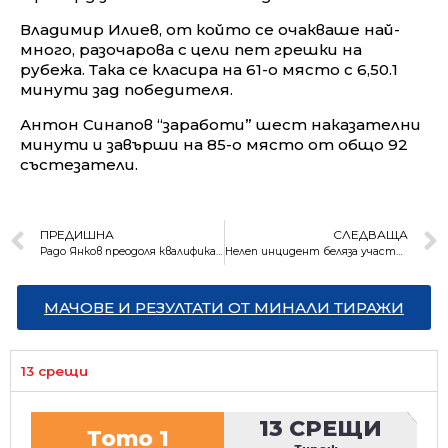
Владимир Илиев, от който се очакваше най-
много, разочарова с цели пет грешки на
рубежа. Така се класира на 61-о място с 6,50.1
минути зад победителя.
Антон Синапов “заработи” шест наказателни
минути и завърши на 85-о място от общо 92
състезатели.
ПРЕДИШНА
СЛЕДВАЩА
Радо Янков преодоля квалификациите, но остана 15-и в Пекин
Нелеп инцидент беляза участието ни в ските, титлата отиде за Влъхова
МАЧОВЕ И РЕЗУЛТАТИ ОТ МИНАЛИ ТИРАЖИ
13 срещи
13 СРЕЩИ
Тото 1