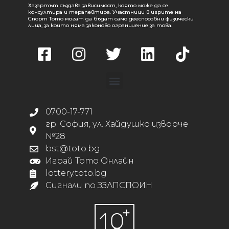
Хазартът създава зависимост, която може да се
консултира и терапевтира. Участници в игрите на
Спорт Тото могат да бъдат само дееспособни физически
лица, за които няма законово ограничение за това.
0700-17-771
гр. София, ул. Хайдушко изворче
№28
bst@toto.bg
Играй Тото Онлайн
lottery.toto.bg
Сигнали по ЗЗЛПСПОИН