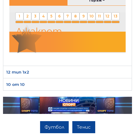
Тираж
–
1
2
3
4
5
6
7
8
9
10
11
12
13
Джакпот
12 тип 1х2
10 от 10
Футбол
Тенис