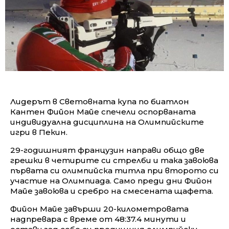
Лидерът в Световната купа по биатлон
Кантен Фийон Майе спечели оспорваната
индивидуална дисциплина на Олимпийските
игри в Пекин.
29-годишният французин направи общо две
грешки в четирите си стрелби и така завоюва
първата си олимпийска титла при второто си
участие на Олимпиада. Само преди дни Фийон
Майе завоюва и сребро на смесената щафета.
Фийон Майе завърши 20-километровата
надпревара с време от 48:37.4 минути и