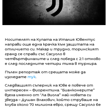
Носителят на Купата на Италия Ювентус
направи още една крачка към защитата на
отличието си. Макар и трудно, торинският
гранд се справи със Сасуоло в
четвъртфиналите и след победа с 2:1 отново
е след последните четири тима в турнира.
Пълен репортаж от срещата може да
изгледате
тук
.
Следващият съперник на Юве е повече от
интересен – Фиорентина. “Бианконерите”
взеха именно от “Ла Виола” най-новата си
звезда – Душан Влахович, който струваше на
клуба около 70 милиона евро, срещу Сасуоло бе