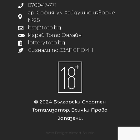
0700-17-771
гр. София, ул. Хайдушко изворче
№28
bst@toto.bg
Играй Тото Онлайн
lottery.toto.bg
Сигнали по ЗЗЛПСПОИН
© 2024 Български Спортен
Тотализатор. Всички Права
Запазени.
Web Design:
Almart Studio