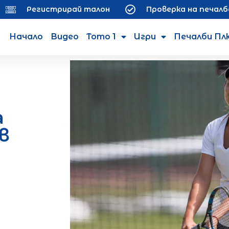
Регистрирай талон
Проверка на печалб
Начало
Видео
Тото 1
Игри
Печалби Пл
а
в