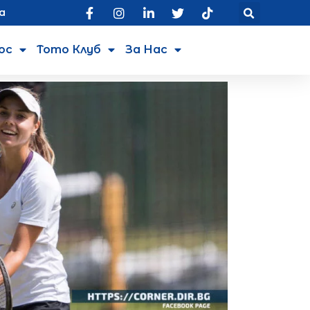
а
юс
Тото Клуб
За Нас