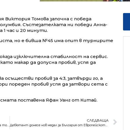
я Виктория Томова започна с победа
Колумбия. Състезателката ни победи Анна-
а 1 час и 20 минути.
иста, но е бивша №45 има опит в турнирите
 показа изключителна стабилност на сервис.
 като макар да допусна пробив, успя да
 осъществи пробив за 4:3, затвърди го, а
ри пореден пробив успя да затвори сета с
осмата поставена Яфан Уанг от Китай.
СЛЕДВАЩА
Барселона победи с драма в последните секунди и е на точка от върха
Дебютант донесе нов медал за България от Европейското по щанги