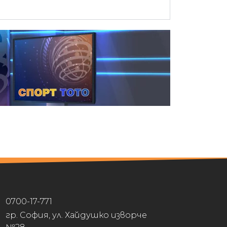
0700-17-771
гр. София, ул. Хайдушко изворче