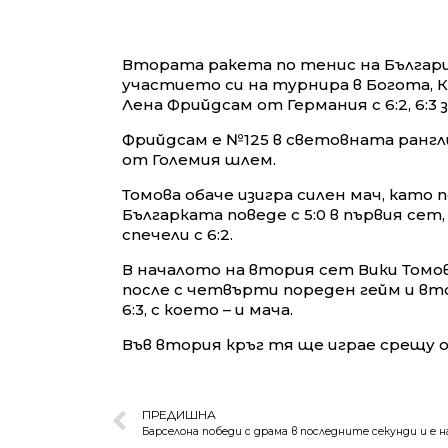
Втората ракета по тенис на Българи
участието си на турнира в Богота, 
Лена Фрийдсам от Германия с 6:2, 6:3 з
Фрийдсам е №125 в световната рангл
от Големия шлем.
Томова обаче изигра силен мач, като
Българката поведе с 5:0 в първия сет,
спечели с 6:2.
В началото на втория сет Вики Томова
после с четвърти пореден гейм и вто
6:3, с което – и мача.
Във втория кръг тя ще играе срещу 
ПРЕДИШНА