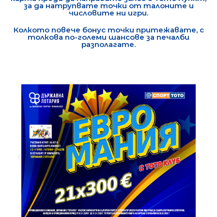
за да натрупвате точки от талоните и
числовите ни игри.
Колкото повече бонус точки притежавате, с
толкова по-големи шансове за печалби
разполагате.