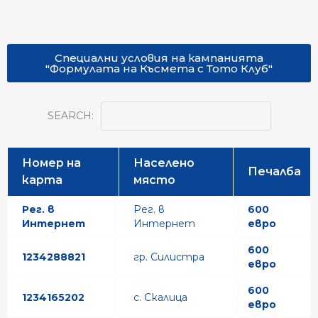
Специални условия на кампанията
"Формулата на Късмета с Тото Клуб"
SEARCH:
Номер на
Населено
Печалба
карта
място
Рег. в
Рег. в
600
Интернет
Интернет
евро
600
1234288821
гр. Силистра
евро
600
1234165202
с. Скалица
евро