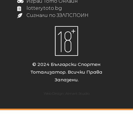
Играй Тото Онлайн
lottery.toto.bg
Сигнали по ЗЗЛПСПОИН
© 2024 Български Спортен
Тотализатор. Всички Права
Запазени.
Web Design:
Almart Studio