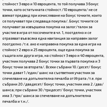
стойност 3 евро и 10 евроцента, то той получава 3 бонус
точки, като остатъчната стойност /10 евроцента/ не се
вземат предвид при изчисляване на бонус точките, които
се получават при следваща покупка/. Бонус точките се
получават за извършена покупка на залог/талон за
участие в игра от посочените в чл. 1, поотделно и се
отразяват във всяка една квитанция за направен залог
поотделно /т.е. ако е направена покупка за една игра на
стойност 2 евро и 25 евроцента, още една покупка за
същата или друга игра, на стойност 3 евро и 40 евроцента,
участник получава 2 бонус точки за първата покупка и 3
бонус точки за втората/. Всеки събрани 10 /десет/ бонус
точки дават 1 /един/ шанс на съответния участник за
спечелване на допълнителна печалба от Играта /т.е. при
събрани 20 /двадесет/ бонус точки, участник има 2 /два/
шанса; при събрани 30 /тридесет/ бонус точки, участник
има 3 /три/ шанса за спечелване на допълнителна
печалба и т.н./.