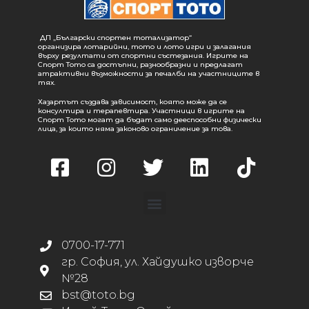
ДП „Български спортен тотализатор“
организира лотарийни, тото и лото игри и залагания
върху резултати от спортни състезания. Игрите на
Спорт Тото са достъпни, разнообразни и предлагат
атрактивни възможности за печалби на участниците в
тях.
Хазартът създава зависимост, която може да се
консултира и терапевтира. Участници в игрите на
Спорт Тото могат да бъдат само дееспособни физически
лица, за които няма законово ограничение за това.
0700-17-771
гр. София, ул. Хайдушко изворче
№28
bst@toto.bg