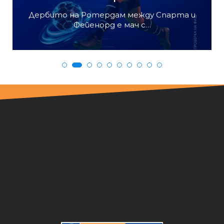
Мачове от първия кръг на първенството
на България са водещи…