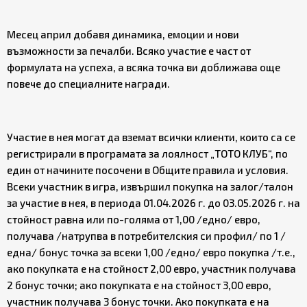
Месец април добавя динамика, емоции и нови
възможности за печалби. Всяко участие е част от
формулата на успеха, а всяка точка ви доближава още
повече до специалните награди.
Участие в нея могат да вземат всички клиенти, които са се
регистрирали в програмата за лоялност „ТОТО КЛУБ“, по
един от начините посочени в Общите правила и условия.
Всеки участник в игра, извършил покупка на залог/талон
за участие в нея, в периода 01.04.2026 г. до 03.05.2026 г. на
стойност равна или по-голяма от 1,00 /едно/ евро,
получава /натрупва в потребителския си профил/ по 1 /
една/ бонус точка за всеки 1,00 /едно/ евро покупка /т.е.,
ако покупката е на стойност 2,00 евро, участник получава
2 бонус точки; ако покупката е на стойност 3,00 евро,
участник получава 3 бонус точки. Ако покупката е на