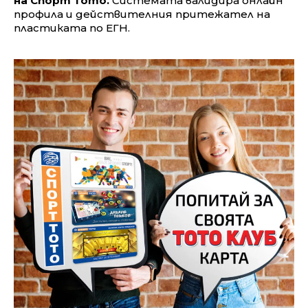
на Спорт Тото.
Системата валидира онлайн
профила и действителния притежател на
пластиката по ЕГН.