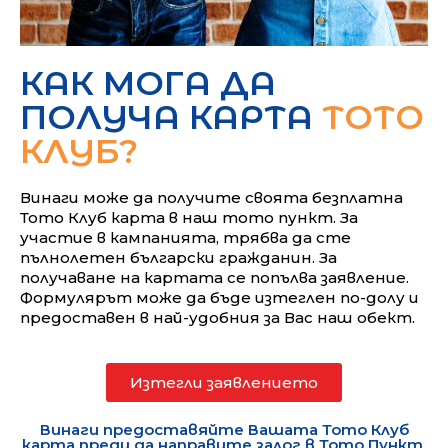
КАК МОГА ДА
ПОЛУЧА КАРТА
ТОТО
КЛУБ?
Винаги може да получите своята безплатна
Тото Клуб карта в наш тото пункт. За
участие в кампанията, трябва да сте
пълнолетен български гражданин. За
получаване на картата се попълва заявление.
Формулярът може да бъде изтеглен по-долу и
предоставен в най-удобния за Вас наш обект.
Изтегли заявлението
Винаги предоставяйте Вашата Тото Клуб
карта преди да направите залог в Тото Пункт,