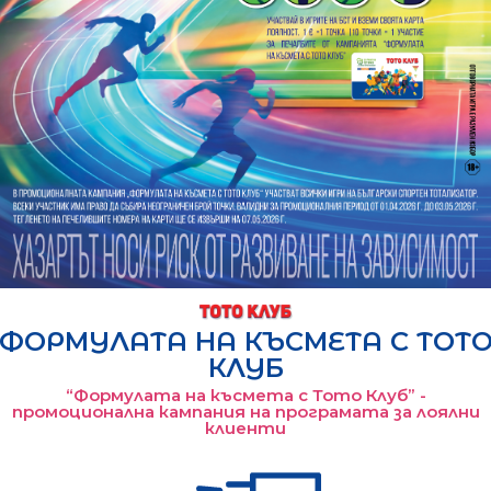
ФОРМУЛАТА НА КЪСМЕТА С ТОТ
КЛУБ
“Формулата на късмета с Тото Клуб” -
промоционална кампания на програмата за лоялни
клиенти