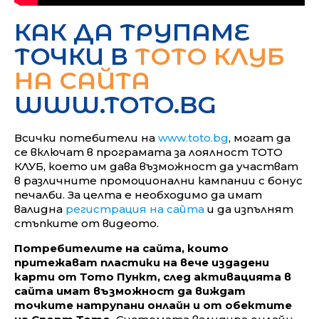
КАК ДА ТРУПАМЕ
ТОЧКИ В
ТОТО КЛУБ
НА САЙТА
WWW.TOTO.BG
Всички потебители на
www.toto.bg
, могат да
се включат в програмата за лоялност ТОТО
КЛУБ, което им дава възможност да участват
в различните промоционални кампании с бонус
печалби. За целта е необходимо да имат
валидна
регистрация на сайта
и да изпълнят
стъпките от видеото.
Потребителите на сайта, които
притежават пластики на вече издадени
карти от Тото Пункт, след активацията в
сайта имат възможност да виждат
точките натрупани онлайн и от обектите