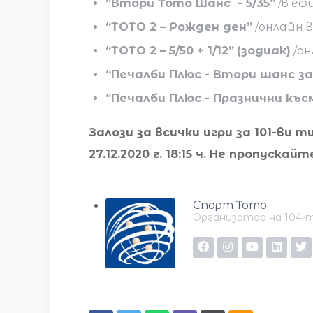
“Втори Тото Шанс - 5/35”
/в ефи
“ТОТО 2 – Рожден ден”
/онлайн в
“ТОТО 2 – 5/50 + 1/12”
(зодиак)
/он
“Печалби Плюс - Втори шанс з
“Печалби Плюс - Празнични къ
Залози за всички игри за 101-ви т
27.12.2020 г. 18:15 ч. Не пропуск
Спорт Тото
Организатор на 104-