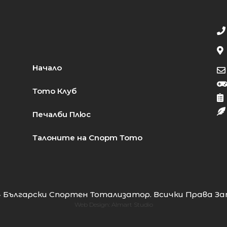
Начало
Тото Клуб
Печалби Плюс
Талоните на Спорт Тото
 Български Спортен Тотализатор. Всички Права За
Web Design:
Almart Studio