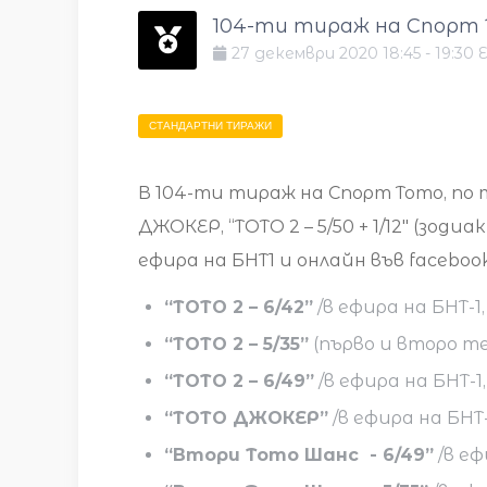
104-ти тираж на Спорт
27
декември
2020
18:45
-
19:30
E
СТАНДАРТНИ ТИРАЖИ
В 104-ти тираж на Спорт Тото, по тр
ДЖОКЕР, “ТОТО 2 – 5/50 + 1/12″ (зоди
ефира на БНТ1 и онлайн във facebook
“ТОТО 2 – 6/42”
/в ефира на БНТ-1,
“ТОТО 2 – 5/35”
(първо и второ тег
“ТОТО 2 – 6/49”
/в ефира на БНТ-1,
“ТОТО ДЖОКЕР”
/в ефира на БНТ-
“Втори Тото Шанс - 6/49”
/в еф