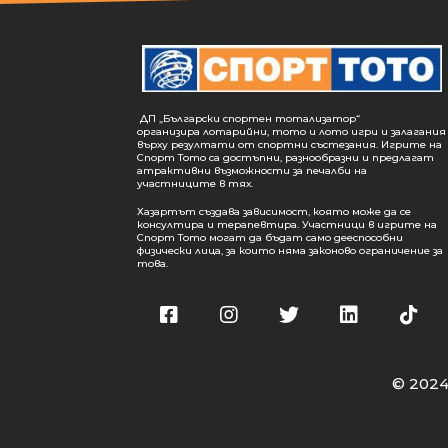
ДП „Български спортен тотализатор“
организира лотарийни, тото и лото игри и залагания
върху резултати от спортни състезания. Игрите на
Спорт Тото са достъпни, разнообразни и предлагат
атрактивни възможности за печалби на
участниците в тях.
Хазартът създава зависимост, която може да се
консултира и терапевтира. Участници в игрите на
Спорт Тото могат да бъдат само дееспособни
физически лица, за които няма законово ограничение за
това.
© 2024