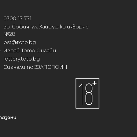
0700-17-771
гр. София, ул. Хайдушко изворче
№28
bst@toto.bg
Играй Тото Онлайн
lottery.toto.bg
Сигнали по ЗЗЛПСПОИН
пазени.