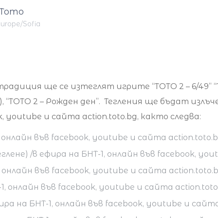
 Тото
urope/Sofia
адиция ще се изтеглят игрите “ТОТО 2 – 6/49” “ТОТО
ак), “ТОТО 2 – Рожден ден”. Тегления ще бъдат излъче
, youtube и сайта action.toto.bg, както следва:
 онлайн във facebook, youtube и сайта action.toto.b
лене) /в ефира на БНТ-1, онлайн във facebook, yout
 онлайн във facebook, youtube и сайта action.toto.b
1, онлайн във facebook, youtube и сайта action.toto
ира на БНТ-1, онлайн във facebook, youtube и сайта 