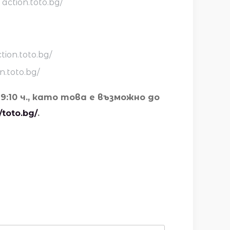
ction.toto.bg/
ion.toto.bg/
.toto.bg/
19:10 ч., като това е възможно до
/toto.bg/
.