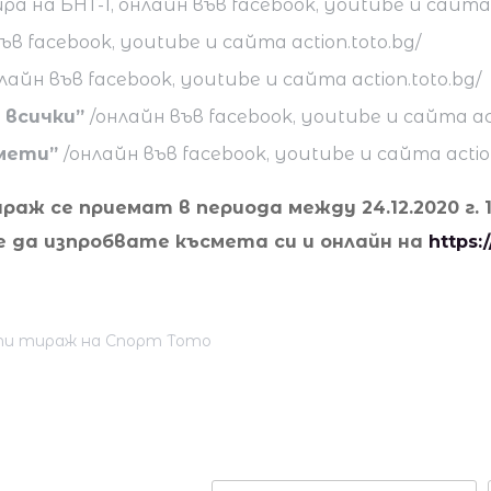
ра на БНТ-1, онлайн във facebook, youtube и сайта a
ъв facebook, youtube и сайта action.toto.bg/
лайн във facebook, youtube и сайта action.toto.bg/
а всички”
/онлайн във facebook, youtube и сайта act
смети”
/онлайн във facebook, youtube и сайта action
ираж се приемат в периода между 24.12.2020 г. 
айте да изпробвате късмета си и онлайн на
https:/
ти тираж на Спорт Тото