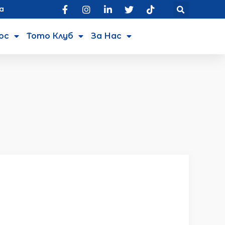
а
юс
Тото Клуб
За Нас