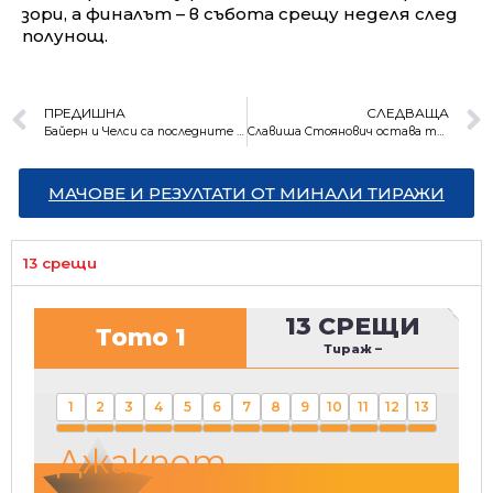
зори, а финалът – в събота срещу неделя след
полунощ.
ПРЕДИШНА
СЛЕДВАЩА
Байерн и Челси са последните четвъртфиналисти в Шампионската лига
Славиша Стоянович остава треньор на Левски
МАЧОВЕ И РЕЗУЛТАТИ ОТ МИНАЛИ ТИРАЖИ
13 срещи
13 СРЕЩИ
Тото 1
Тираж
–
1
2
3
4
5
6
7
8
9
10
11
12
13
Джакпот