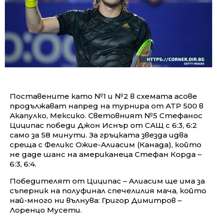
Поставените като №1 и №2 в схемата асове
продължават напред на турнира от ATP 500 в
Акапулко, Мексико. Световният №5 Стефанос
Циципас победи Джон Иснър от САЩ с 6:3, 6:2
само за 58 минути. За гръцката звезда идва
среща с Феликс Ожие-Алиасим (Канада), който
не даде шанс на американеца Стефан Корда –
6:3, 6:4.
Победителят от Циципас – Алиасим ще има за
съперник на полуфинал спечелилия мача, който
най-много ни вълнува: Григор Димитров –
Лоренцо Мусети.