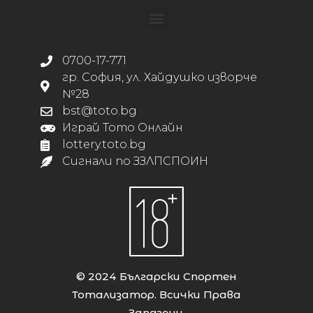
0700-17-771
гр. София, ул. Хайдушко изворче
№28
bst@toto.bg
Играй Тото Онлайн
lottery.toto.bg
Сигнали по ЗЗЛПСПОИН
© 2024 Български Спортен
Тотализатор. Всички Права
Запазени.