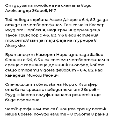
От другата половина на схемата води
Александър Зверев, №7.
Той победи сърбина Ласло Джере с 6:4, 6:3, за да
отиде на четвъртфинал. Там го чака Каспер
Рууд от Норвегия, надиграл нидерландеца
Талон Грикспор с 4:6, 6:3, 7:6 в единствения
трисетов мач за тази фаза на турнира в
Акапулко.
Британецът Камерън Нори изненада Фабио
Фонини с 6:4, 6:3 и си спечели четвъртфинална
среща с германеца Доминик Кьопфер, който
също отпрати у дома фаворит – 6:4, 6:2 над
канадеца Милош Раонич.
Спечелилият сблъсъка на Нори с Кьопфер
отива на среща с победителя от Зверев –
Рууд, с което полуфиналната решетка ще
бъде оформена.
Четвъртфиналите са в нощта срещу петък
наше време, полуфиналите – в събота в ранни