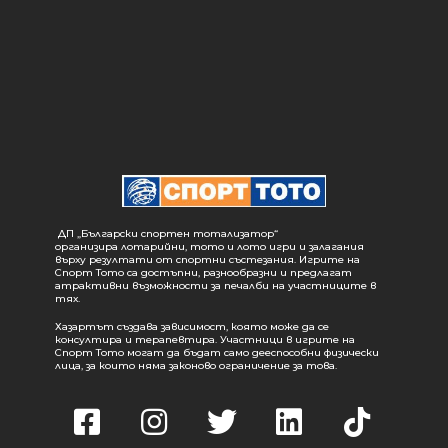
ДП „Български спортен тотализатор“
организира лотарийни, тото и лото игри и залагания
върху резултати от спортни състезания. Игрите на
Спорт Тото са достъпни, разнообразни и предлагат
атрактивни възможности за печалби на участниците в
тях.
Хазартът създава зависимост, която може да се
консултира и терапевтира. Участници в игрите на
Спорт Тото могат да бъдат само дееспособни физически
лица, за които няма законово ограничение за това.