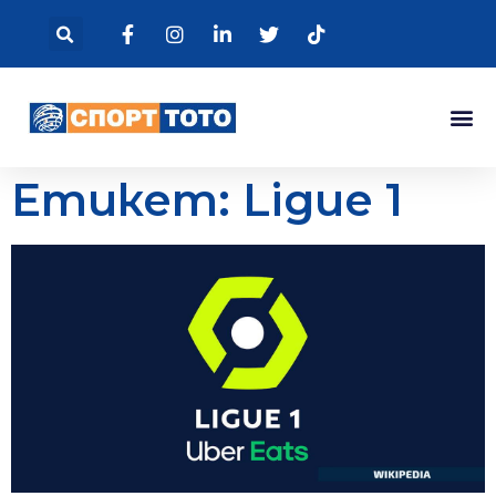
Етикет: Ligue 1