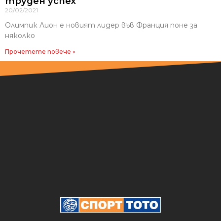
труден успех
20/02/2021
Олимпик Лион е новият лидер във Франция поне за
няколко
Прочетете повече »