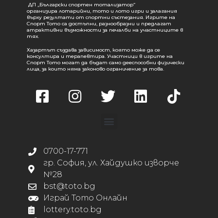
ДП „Български спортен тотализатор“
организира лотарийни, тото и лото игри и залагания
върху резултати от спортни състезания. Игрите на
Спорт Тото са достъпни, разнообразни и предлагат
атрактивни възможности за печалби на участниците в
тях.
Хазартът създава зависимост, която може да се
консултира и терапевтира. Участници в игрите на
Спорт Тото могат да бъдат само дееспособни физически
лица, за които няма законово ограничение за това.
0700-17-771
гр. София, ул. Хайдушко изворче
№28
bst@toto.bg
Играй Тото Онлайн
lottery.toto.bg