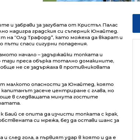
те и забрави за загубата от Кристъл Палас
лно надигра градския си съперник Юнайтед.
ст на “Олд Трафорд”, като можеха да вкарат и
ко пъти спаси сигурни попадения.
самото начало – задържайки топката и
о тази преса обърка тотално домакините,
обще не се задържаха в противниковата
 от малкото опасности за Юнайтед, която
 капитанът засече центриране с глава, но
 още в следващата минута гостите
вратата.
к Баий се опита да изчисти топката с крак,
 собствената си мрежа, без да остави шанс за
 след гола, а първият удар в която и да е