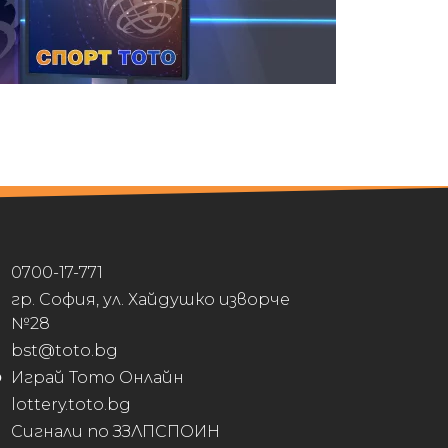
0700-17-771
гр. София, ул. Хайдушко изворче
№28
bst@toto.bg
Играй Тото Онлайн
lottery.toto.bg
Сигнали по ЗЗЛПСПОИН