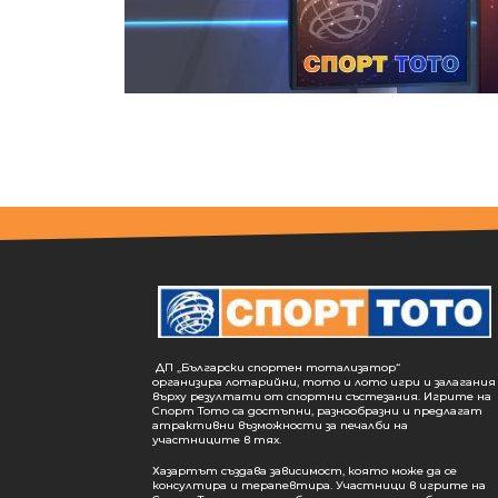
ДП „Български спортен тотализатор“
организира лотарийни, тото и лото игри и залагания
върху резултати от спортни състезания. Игрите на
Спорт Тото са достъпни, разнообразни и предлагат
атрактивни възможности за печалби на
участниците в тях.
Хазартът създава зависимост, която може да се
консултира и терапевтира. Участници в игрите на