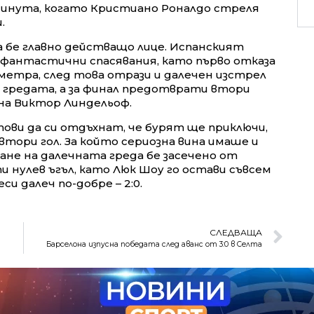
минута, когато Кристиано Роналдо стреля
и.
а бе главно действащо лице. Испанският
фантастични спасявания, като първо отказа
метра, след това отрази и далечен изстрел
 гредата, а за финал предотврати втори
 на Виктор Линдельоф.
ови да си отдъхнат, че бурят ще приключи,
втори гол. За който сериозна вина имаше и
не на далечната греда бе засечено от
и нулев ъгъл, като Люк Шоу го остави съвсем
си далеч по-добре – 2:0.
СЛЕДВАЩА
Барселона изпусна победата след аванс от 3:0 в Селта