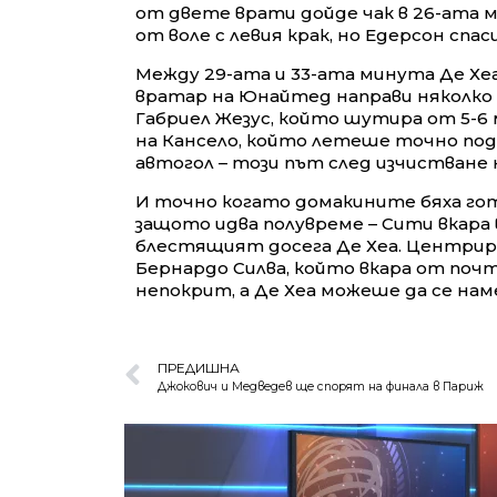
от двете врати дойде чак в 26-ата 
от воле с левия крак, но Едерсон спас
Между 29-ата и 33-ата минута Де Хе
вратар на Юнайтед направи няколко 
Габриел Жезус, който шутира от 5-6 
на Кансело, който летеше точно под
автогол – този път след изчистване
И точно когато домакините бяха гот
защото идва полувреме – Сити вкара 
блестящият досега Де Хеа. Центрира
Бернардо Силва, който вкара от почт
непокрит, а Де Хеа можеше да се наме
ПРЕДИШНА
Джокович и Медведев ще спорят на финала в Париж