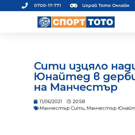
0700-17-771
Играй Тото Онлайн
Сити изцяло над
Юнайтед в дерб
на Манчестър
11/06/2021
20:58
Манчестър Сити
,
Манчестър Юнай