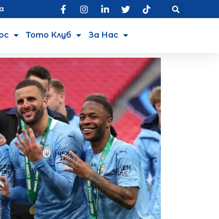
а
юс
Тото Клуб
За Нас