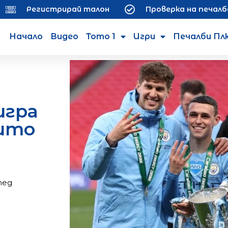
Регистрирай талон
Проверка на печалб
Начало
Видео
Тото 1
Игри
Печалби Пл
игра
ито
тед