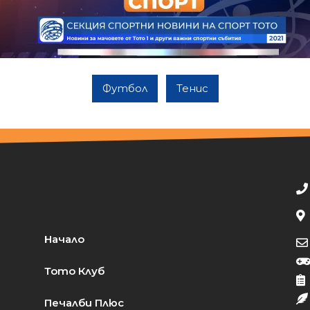
Футбол
Тенис
Начало
Тото Клуб
Печалби Плюс