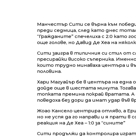
Манчестър Сити се върна към победи
преди седмица, след като днес тота
“Гражданите” спечелиха с 2:0 като го
още голове, но Давид Де Хеа на някол
Сити заигра в типичния си стил от 
пресирайки високо съперника. Именн
които трудно минаваха центъра и въ
половина.
Хари Магуайър бе в центъра на една
дойде още в шестата минута. Тогава
топката премина покрай вратата. А
поведоха без дори да имат удар във 
Жоао Кансело центрира отляво, а Ери
но не успя да го направи и я прати в
реакция на Де Хеа – 1:0 за “сините”
Сити продължи да контролира играта и