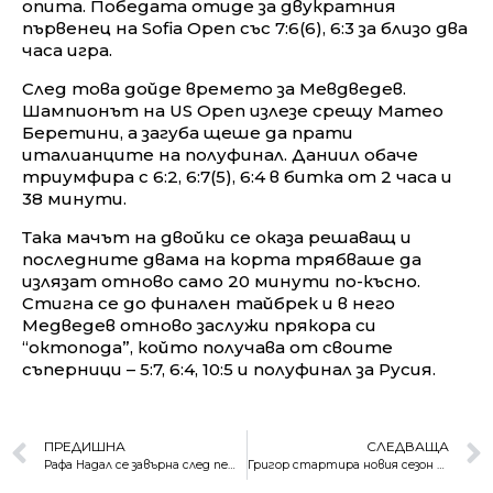
опита. Победата отиде за двукратния
първенец на Sofia Open със 7:6(6), 6:3 за близо два
часа игра.
След това дойде времето за Мевдведев.
Шампионът на US Open излезе срещу Матео
Беретини, а загуба щеше да прати
италианците на полуфинал. Даниил обаче
триумфира с 6:2, 6:7(5), 6:4 в битка от 2 часа и
38 минути.
Така мачът на двойки се оказа решаващ и
последните двама на корта трябваше да
излязат отново само 20 минути по-късно.
Стигна се до финален тайбрек и в него
Медведев отново заслужи прякора си
“октопода”, който получава от своите
съперници – 5:7, 6:4, 10:5 и полуфинал за Русия.
ПРЕДИШНА
СЛЕДВАЩА
Рафа Надал се завърна след пет месеца отсъствие
Григор стартира новия сезон с победа