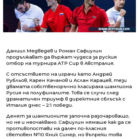
Даниил Медведев и Роман Сафиулин
продължават да вържат чудеса за руския
отбор на турнира ATP Cup в Австралия.
С отсъствието на играчи като Андрей
Рубльов, Карен Качанов и Аслан Карацев, тези
двамата собственоръчно класираха шампионa
Русия на полуфиналите. Това се случи след
драматичен триумф в директния сблъсък с
Италия днес – 2:1 победи.
Денят за шампионите започна разочароващо,
но не и неочаквано. Сафиулин нямаше как да се
противопостави на далеч по-класния
световен №10 Яник Синер, но въпреки това