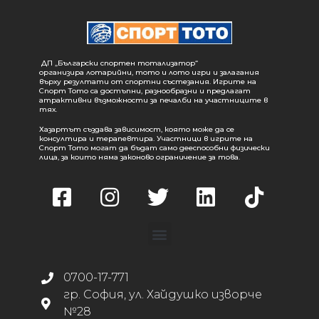
ДП „Български спортен тотализатор“
организира лотарийни, тото и лото игри и залагания
върху резултати от спортни състезания. Игрите на
Спорт Тото са достъпни, разнообразни и предлагат
атрактивни възможности за печалби на участниците в
тях.
Хазартът създава зависимост, която може да се
консултира и терапевтира. Участници в игрите на
Спорт Тото могат да бъдат само дееспособни физически
лица, за които няма законово ограничение за това.
0700-17-771
гр. София, ул. Хайдушко изворче
№28