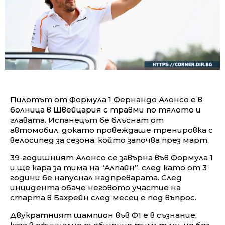
Пилотът от Формула 1 Фернандо Алонсо е в
болница в Швейцария с травми по тялото и
главата. Испанецът бе блъснат от
автомобил, докато провеждаше тренировка с
велосипед за сезона, който започва през март.
39-годишният Алонсо се завърна във Формула 1
и ще кара за тима на “Алпайн”, след като от 3
години бе напуснал надпреварата. След
инцидента обаче неговото участие на
старта в Бахрейн след месец е под въпрос.
Двукратният шампион във Ф1 е в съзнание,