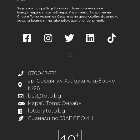
Хазартът създава зависимост, която може да се
консултира и терапевтира. Участници в игрите на
Спорт Тото могат да бъдат само дееспособни физически
лица, за които няма законово ограничение за това.
0700-17-771
гр. София, ул. Хайдушко изворче
№28
bst@toto.bg
Играй Тото Онлайн
lottery.toto.bg
Сигнали по ЗЗЛПСПОИН