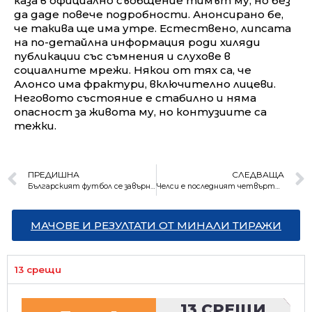
каза в официално съобщение тимът му, но без
да даде повече подробности. Анонсирано бе,
че такива ще има утре. Естествено, липсата
на по-детайлна информация роди хиляди
публикации със съмнения и слухове в
социалните мрежи. Някои от тях са, че
Алонсо има фрактури, включително лицеви.
Неговото състояние е стабилно и няма
опасност за живота му, но контузиите са
тежки.
ПРЕДИШНА
СЛЕДВАЩА
Българският футбол се завърна с победа на Лудогорец за Купата
Челси е последният четвъртфиналист за Купата в Англия
МАЧОВЕ И РЕЗУЛТАТИ ОТ МИНАЛИ ТИРАЖИ
13 срещи
13 СРЕЩИ