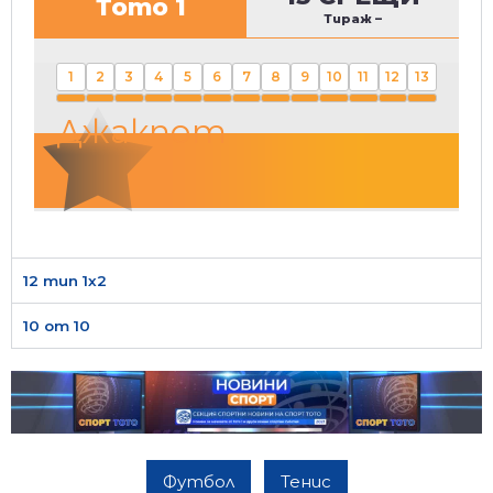
Тото 1
Тираж
–
1
2
3
4
5
6
7
8
9
10
11
12
13
Джакпот
12 тип 1х2
10 от 10
Футбол
Тенис