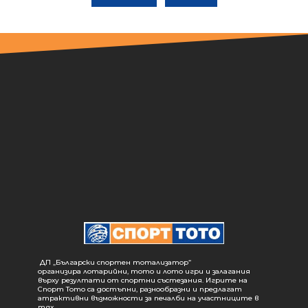
ДП „Български спортен тотализатор“
организира лотарийни, тото и лото игри и залагания
върху резултати от спортни състезания. Игрите на
Спорт Тото са достъпни, разнообразни и предлагат
атрактивни възможности за печалби на участниците в
тях.