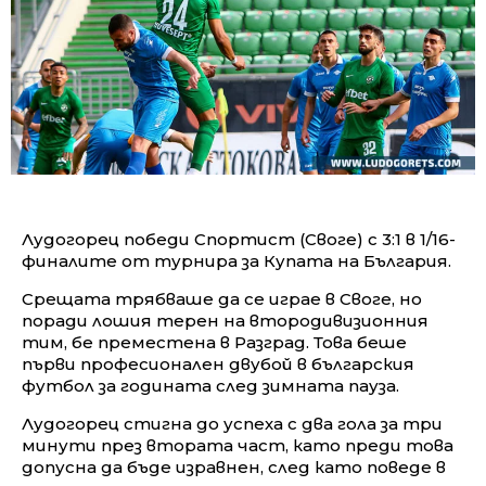
Лудогорец победи Спортист (Своге) с 3:1 в 1/16-
финалите от турнира за Купата на България.
Срещата трябваше да се играе в Своге, но
поради лошия терен на втородивизионния
тим, бе преместена в Разград. Това беше
първи професионален двубой в българския
футбол за годината след зимната пауза.
Лудогорец стигна до успеха с два гола за три
минути през втората част, като преди това
допусна да бъде изравнен, след като поведе в