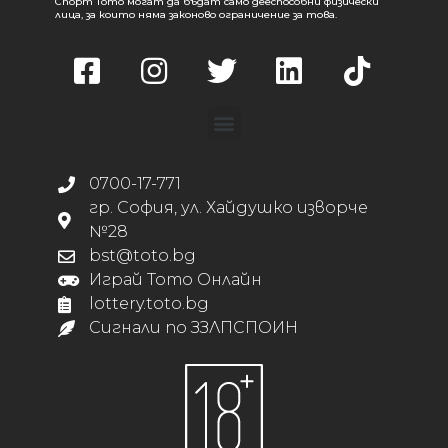
Спорт Тото могат да бъдат само дееспособни физически
лица, за които няма законово ограничение за това.
0700-17-771
гр. София, ул. Хайдушко изворче
№28
bst@toto.bg
Играй Тото Онлайн
lottery.toto.bg
Сигнали по ЗЗЛПСПОИН