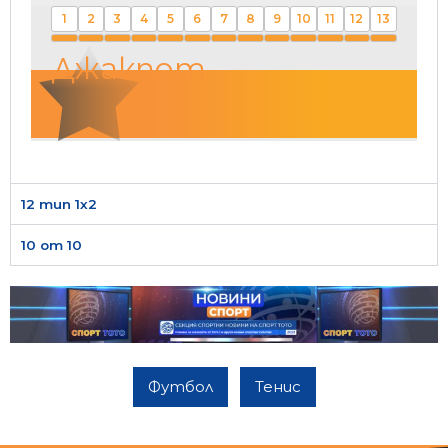
1
2
3
4
5
6
7
8
9
10
11
12
13
Джакпот
12 тип 1х2
10 от 10
Футбол
Тенис