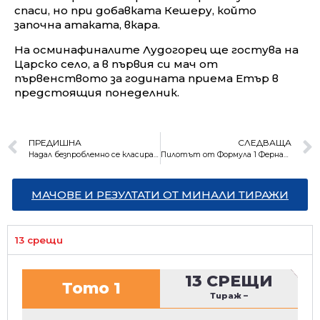
спаси, но при добавката Кешеру, който
започна атаката, вкара.
На осминафиналите Лудогорец ще гостува на
Царско село, а в първия си мач от
първенството за годината приема Етър в
предстоящия понеделник.
ПРЕДИШНА
СЛЕДВАЩА
Надал безпроблемно се класира за третия кръг в Австралия
Пилотът от Формула 1 Фернандо Алонсо е в болница след катастрофа
МАЧОВЕ И РЕЗУЛТАТИ ОТ МИНАЛИ ТИРАЖИ
13 срещи
13 СРЕЩИ
Тото 1
Тираж
–