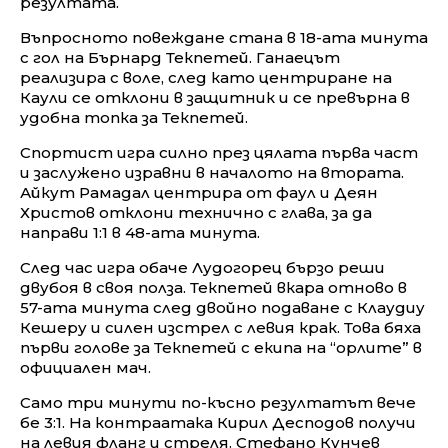
резултата.
Въпросното повеждане стана в 18-ата минута
с гол на Бърнард Текпетей. Ганаецът
реализира с воле, след като центриране на
Каули се отклони в защитник и се превърна в
удобна топка за Текпетей.
Спортист игра силно през цялата първа част
и заслужено изравни в началото на втората.
Айкут Рамадал центрира от фаул и Деян
Христов отклони технично с глава, за да
направи 1:1 в 48-ата минута.
След час игра обаче Лудогорец бързо реши
двубоя в своя полза. Текпетей вкара отново в
57-ата минута след двойно подаване с Клаудиу
Кешеру и силен изстрел с левия крак. Това бяха
първи голове за Текпетей с екипа на “орлите” в
официален мач.
Само три минути по-късно резултатът вече
бе 3:1. На контраатака Кирил Десподов получи
на левия фланг и стреля. Стефано Кунчев