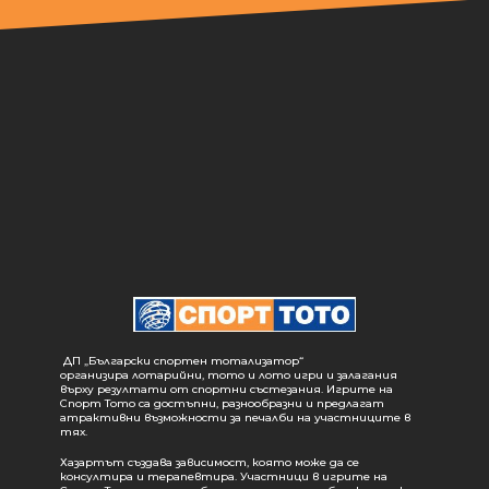
ДП „Български спортен тотализатор“
организира лотарийни, тото и лото игри и залагания
върху резултати от спортни състезания. Игрите на
Спорт Тото са достъпни, разнообразни и предлагат
атрактивни възможности за печалби на участниците в
тях.
Хазартът създава зависимост, която може да се
консултира и терапевтира. Участници в игрите на