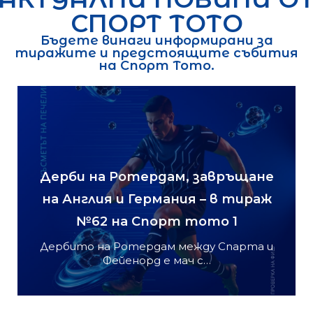
СПОРТ ТОТО
Бъдете винаги информирани за
тиражите и предстоящите събития
на Спорт Тото.
Дерби на Ротердам, завръщане
на Англия и Германия – в тираж
№62 на Спорт тото 1
Дербито на Ротердам между Спарта и
Фейенорд е мач с…