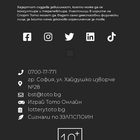
Хазартът създава зависимост, която може да се
консултира и терапевтира. Участници в игрите на
Спорт Тото могат да бъдат само дееспособни физически
лица, за които няма законово ограничение за това.
0700-17-771
гр. София, ул. Хайдушко изворче
№28
bst@toto.bg
Играй Тото Онлайн
lottery.toto.bg
Сигнали по ЗЗЛПСПОИН