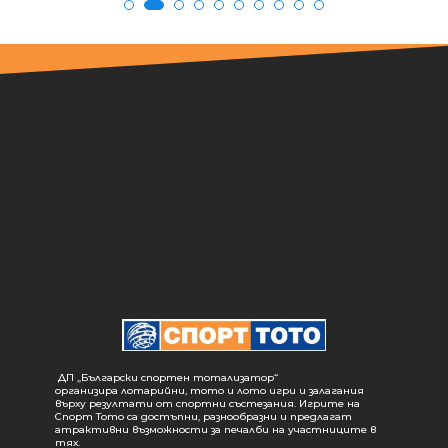
ДП „Български спортен тотализатор“
организира лотарийни, тото и лото игри и залагания
върху резултати от спортни състезания. Игрите на
Спорт Тото са достъпни, разнообразни и предлагат
атрактивни възможности за печалби на участниците в
тях.