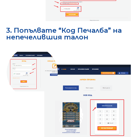
3. Попълвате “Код Печалба” на
непечелившия талон