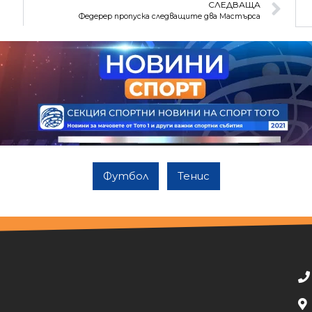
СЛЕДВАЩА
Федерер пропуска следващите два Мастърса
Футбол
Тенис