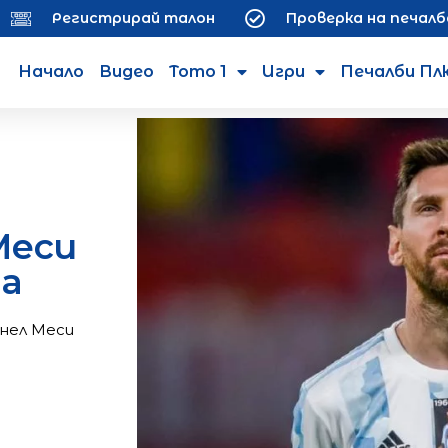
Регистрирай талон
Проверка на печалб
Начало
Видео
Тото 1
Игри
Печалби Пл
Меси
на
нел Меси