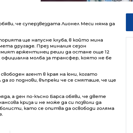
бяви, че суперзвездата Лионел Меси няма да
орията ще напусне клуба, в който мина
мета другаде. През миналия сезон
лемият аржентинец реши да остане още 12
л официална молба за трансфер, която не бе
 свободен агент в края на юни, когато
 да го поднови, въпреки че се смяташе, че ще
яда, а ден по-късно Барса обяви, че двете
ансова криза и не може да си позволи да
болисти, като се опитва да освободи голяма
е.