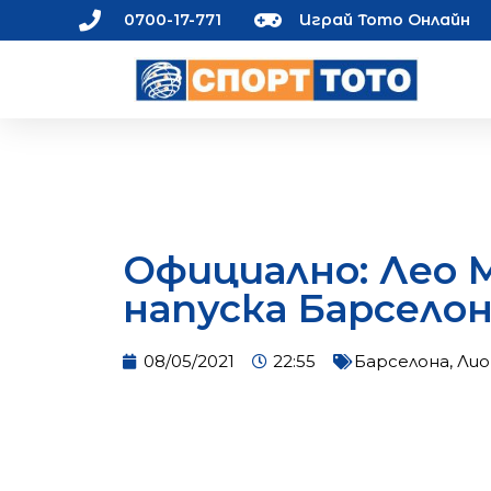
0700-17-771
Играй Тото Онлайн
Официално: Лео 
напуска Барсело
08/05/2021
22:55
Барселона
,
Лио