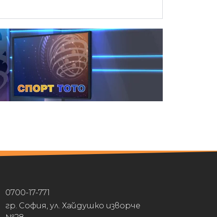
0700-17-771
гр. София, ул. Хайдушко изворче