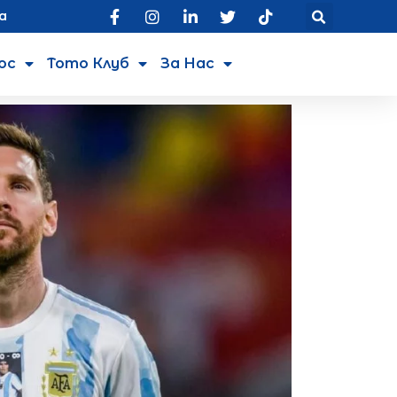
а
юс
Тото Клуб
За Нас