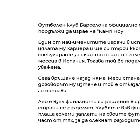
Футболен клуб Барселона официално о
продължи да играе на “Камп Ноу”.
Един от най-именитите играчи в ист
цялата му кариера и ще си търси къс
спекулираше за същото нещо, но го
месеца в Испания. Тогава той бе пода
уважена.
Сега връщане назад няма. Меси стана
договорът му изтече и той е отказал
го направи.
Лео е взел финалното си решение в ср
страни се разделят. Клубът е във фин
плаща големи заплати на своите фут
част от тях, за да олекнат разходит