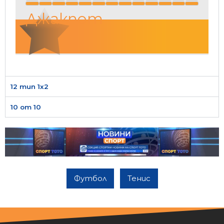
Джакпот
12 тип 1х2
10 от 10
Футбол
Тенис