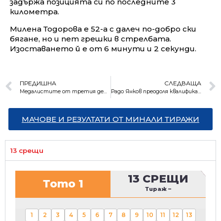
задържа позицията си по последните 3
километра.
Милена Тодорова е 52-а с далеч по-добро ски
бягане, но и пет грешки в стрелбата.
Изоставането й е от 6 минути и 2 секунди.
ПРЕДИШНА
СЛЕДВАЩА
Медалистите от третия ден на Олимпиадата
Радо Янков преодоля квалификациите, но остана 15-и в Пекин
МАЧОВЕ И РЕЗУЛТАТИ ОТ МИНАЛИ ТИРАЖИ
13 срещи
13 СРЕЩИ
Тото 1
Тираж
–
1
2
3
4
5
6
7
8
9
10
11
12
13