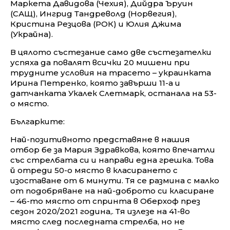
Маркета Давидова (Чехия), Дийдра Ъруин
(САЩ), Ингрид Тандреволд (Норвегия),
Кристина Резцова (РОК) и Юлия Джима
(Украйна).
В цялото състезание само две състезателки
успяха да повалят всички 20 мишени при
трудните условия на трасето – украинката
Ирина Петренко, която завърши 11-а и
датчанката Укалек Слетмарк, останала на 53-
о място.
Българките:
Най-позитивното представяне в нашия
отбор бе за Мария Здравкова, която впечатли
със стрелбата си и направи една грешка. Това
й отреди 50-о място в класирането с
изоставане от 6 минути. Тя се размина с малко
от подобряване на най-доброто си класиране
– 46-то място от спринта в Оберхоф през
сезон 2020/2021 година,. Тя излезе на 41-во
място след последната стрелба, но не