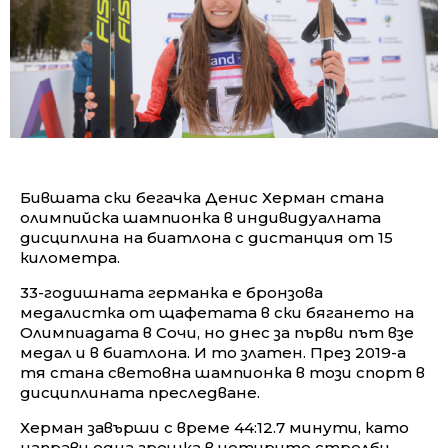
Бившата ски бегачка Денис Херман стана
олимпийска шампионка в индивидуалната
дисциплина на биатлона с дистанция от 15
километра.
33-годишната германка е бронзова
медалистка от щафетата в ски бягането на
Олимпиадата в Сочи, но днес за първи път взе
медал и в биатлона. И то златен. През 2019-а
тя стана световна шампионка в този спорт в
дисциплината преследване.
Херман завърши с време 44:12.7 минути, като
направи една грешка в четирите стрелби,