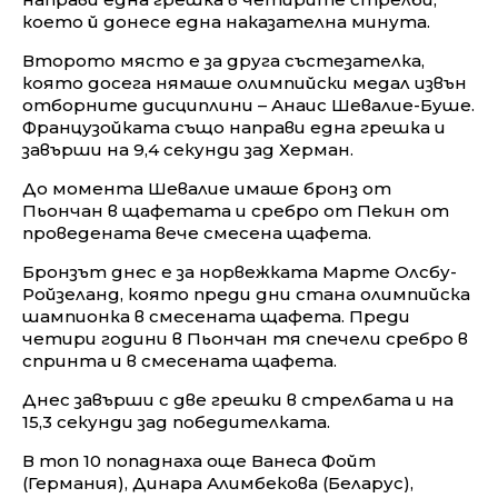
което й донесе една наказателна минута.
Второто място е за друга състезателка,
която досега нямаше олимпийски медал извън
отборните дисциплини – Анаис Шевалие-Буше.
Французойката също направи една грешка и
завърши на 9,4 секунди зад Херман.
До момента Шевалие имаше бронз от
Пьончан в щафетата и сребро от Пекин от
проведената вече смесена щафета.
Бронзът днес е за норвежката Марте Олсбу-
Ройзеланд, която преди дни стана олимпийска
шампионка в смесената щафета. Преди
четири години в Пьончан тя спечели сребро в
спринта и в смесената щафета.
Днес завърши с две грешки в стрелбата и на
15,3 секунди зад победителката.
В топ 10 попаднаха още Ванеса Фойт
(Германия), Динара Алимбекова (Беларус),