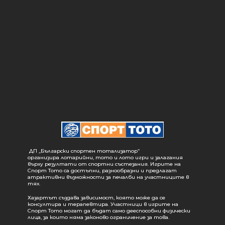
ДП „Български спортен тотализатор“
организира лотарийни, тото и лото игри и залагания
върху резултати от спортни състезания. Игрите на
Спорт Тото са достъпни, разнообразни и предлагат
атрактивни възможности за печалби на участниците в
тях.
Хазартът създава зависимост, която може да се
консултира и терапевтира. Участници в игрите на
Спорт Тото могат да бъдат само дееспособни физически
лица, за които няма законово ограничение за това.