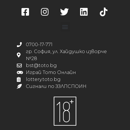
0700-17-771
гр. София, ул. Хайдушко изворче
№28
bst@toto.bg
Играй Тото Онлайн
lottery.toto.bg
Сигнали по ЗЗЛПСПОИН