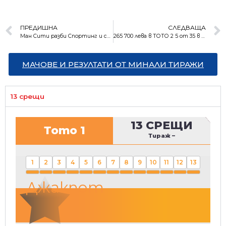
ПРЕДИШНА
СЛЕДВАЩА
Ман Сити разби Спортинг и си осигури място на четвъртфиналите
265 700 лева в ТОТО 2 5 от 35 в тираж 26 на Спорт тото
МАЧОВЕ И РЕЗУЛТАТИ ОТ МИНАЛИ ТИРАЖИ
13 срещи
13 СРЕЩИ
Тото 1
Тираж
–
1
2
3
4
5
6
7
8
9
10
11
12
13
Джакпот