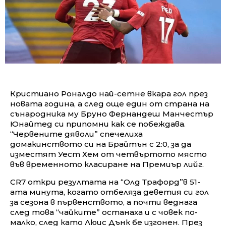
Кристиано Роналдо най-сетне вкара гол през
новата година, а след още един от страна на
сънародника му Бруно Фернандеш Манчестър
Юнайтед си припомни как се побеждава.
“Червените дяволи” спечелиха
домакинството си на Брайтън с 2:0, за да
изместят Уест Хем от четвъртото място
във временното класиране на Премиър лийг.
CR7 откри резултата на “Олд Трафорд”в 51-
ата минута, когато отбеляза деветия си гол
за сезона в първенството, а почти веднага
след това “чайките” останаха и с човек по-
малко, след като Люис Дънк бе изгонен. През