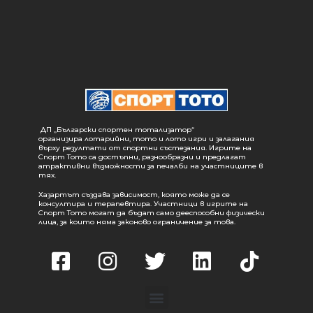
ДП „Български спортен тотализатор“
организира лотарийни, тото и лото игри и залагания
върху резултати от спортни състезания. Игрите на
Спорт Тото са достъпни, разнообразни и предлагат
атрактивни възможности за печалби на участниците в
тях.
Хазартът създава зависимост, която може да се
консултира и терапевтира. Участници в игрите на
Спорт Тото могат да бъдат само дееспособни физически
лица, за които няма законово ограничение за това.