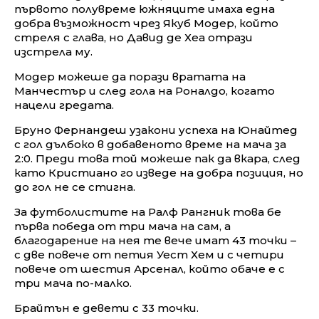
първото полувреме южняците имаха една
добра възможност чрез Якуб Модер, който
стреля с глава, но Давид де Хеа отрази
изстрела му.
Модер можеше да порази вратата на
Манчестър и след гола на Роналдо, когато
нацели гредата.
Бруно Фернандеш узакони успеха на Юнайтед
с гол дълбоко в добавеното време на мача за
2:0. Преди това той можеше пак да вкара, след
като Кристиано го изведе на добра позиция, но
до гол не се стигна.
За футболистите на Ралф Рангник това бе
първа победа от три мача на сам, а
благодарение на нея те вече имат 43 точки –
с две повече от петия Уест Хем и с четири
повече от шестия Арсенал, който обаче е с
три мача по-малко.
Брайтън е девети с 33 точки.