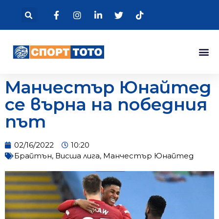
Манчестър Юнайтед
се върна на победния
път
02/16/2022
10:20
Брайтън
,
Висша лига
,
Манчестър Юнайтед