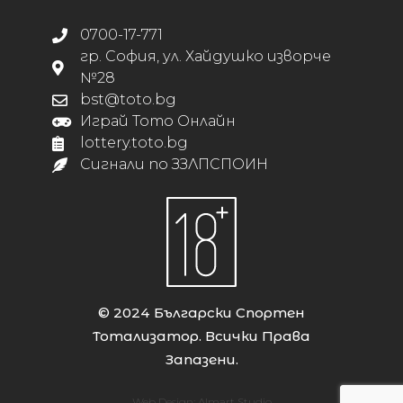
0700-17-771
гр. София, ул. Хайдушко изворче
№28
bst@toto.bg
Играй Тото Онлайн
lottery.toto.bg
Сигнали по ЗЗЛПСПОИН
© 2024 Български Спортен
Тотализатор. Всички Права
Запазени.
Web Design:
Almart Studio