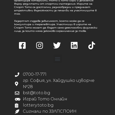
организира лотарийни, тото и лото игри и залагания
върху резултати от спортни състезания. Игрите на
Спорт Тото са достъпни, разнообразни и предлагат
атрактивни възможности за печалби на участниците в
тях.
Хазартът създава зависимост, която може да се
консултира и терапевтира. Участници в игрите на
Спорт Тото могат да бъдат само дееспособни физически
лица, за които няма законово ограничение за това.
0700-17-771
гр. София, ул. Хайдушко изворче
№28
bst@toto.bg
Играй Тото Онлайн
lottery.toto.bg
Сигнали по ЗЗЛПСПОИН