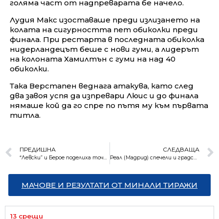
голяма част от надпреварата бе начело.
Лудия Макс изоставаше преди излизането на
колата на сигурността пет обиколки преди
финала. При рестарта в последната обиколка
нидерландецът беше с нови гуми, а лидерът
на колоната Хамилтън с гуми на над 40
обиколки.
Така Верстапен веднага атакува, като след
два завоя успя да изпревари Люис и до финала
нямаше кой да го спре по пътя му към първата
титла.
ПРЕДИШНА
СЛЕДВАЩА
“Левски” и Берое поделиха точките в последния си мач за годината
Реал (Мадрид) спечели и градското дерби с Атлетико
МАЧОВЕ И РЕЗУЛТАТИ ОТ МИНАЛИ ТИРАЖИ
13 срещи