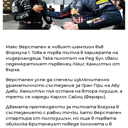
Макс Верстапен е новият шампион във
Формула 1. Това е първа титла в кариерата на
нидерландеца. Така пилотът на Ред Бул свали
седемкратният първенец Люис Хамилтън от
върха.
Верстапен успя да спечели изключително
драматичното състезание за Гран При на Абу
Даби. Хамилтън пък остана на втора позиция, а
трети се нареди Карлос Сайнц (Ферари).
Двамата претенденти за титлата влязоха в
състезанието с равни точки, като Верстапен
стартира от полпозишън, но още в първата
обиколка британецът поведе колоната и в